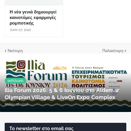
Η νέα γενιά δημιουργεί
καινοτόμες εφαρμογές
ρομποτικής
June 07, 2022
Νεότερη
Παλαιότερη
εκδήλωση
Ilia Forum 2026: 5 & 6 Ιουνίου στο Aldemar
Olympian Village & LiveOn Expo Complex
Μαΐου 28, 2026
Το newsletter στο email σας