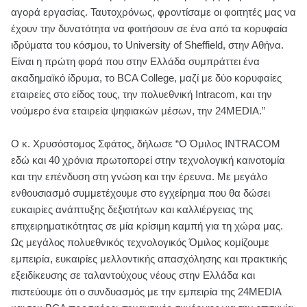
αγορά εργασίας. Ταυτοχρόνως, φροντίσαμε οι φοιτητές μας να
έχουν την δυνατότητα να φοιτήσουν σε ένα από τα κορυφαία
ιδρύματα του κόσμου, το University of Sheffield, στην Αθήνα.
Είναι η πρώτη φορά που στην Ελλάδα συμπράττει ένα
ακαδημαϊκό ίδρυμα, το BCA College, μαζί με δύο κορυφαίες
εταιρείες στο είδος τους, την πολυεθνική Intracom, και την
νούμερο ένα εταιρεία ψηφιακών μέσων, την 24MEDIA.”
Ο κ. Χρυσόστομος Σφάτος, δήλωσε “Ο Όμιλος INTRACOM
εδώ και 40 χρόνια πρωτοπορεί στην τεχνολογική καινοτομία
και την επένδυση στη γνώση και την έρευνα. Με μεγάλο
ενθουσιασμό συμμετέχουμε στο εγχείρημα που θα δώσει
ευκαιρίες ανάπτυξης δεξιοτήτων και καλλιέργειας της
επιχειρηματικότητας σε μία κρίσιμη καμπή για τη χώρα μας.
Ως μεγάλος πολυεθνικός τεχνολογικός Όμιλος κομίζουμε
εμπειρία, ευκαιρίες μελλοντικής απασχόλησης και πρακτικής
εξειδίκευσης σε ταλαντούχους νέους στην Ελλάδα και
πιστεύουμε ότι ο συνδυασμός με την εμπειρία της 24MEDIA