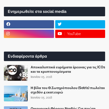
Ενημερωθείτε στα social media
YouTube
Ενδιαφέροντα άρθρα
Αποκαλυπτικά ευρήματα έρευνας για τις ICOs
και τα κρυπτονομίσματα
Ιουνίου 05, 2018
Η βίλα του Θ.Σωτηρόπουλου (Sotris) πωλείται
σχεδόν 4 εκατ.ευρώ
Ιουνίου 05, 2018
Οικονομικό Φόρουμ Νταβός: Για πρώτη