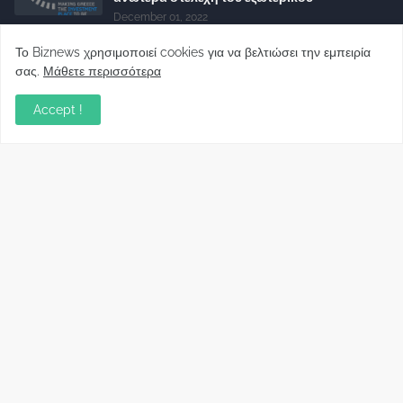
December 01, 2022
Φορείς: Αθέτηση της δέσμευσης της
Το Biznews χρησιμοποιεί cookies για να βελτιώσει την εμπειρία
Κυβέρνησης για το άδικο για καταναλωτές
σας.
Μάθετε περισσότερα
και επιχειρήσεις και εκτός Ευρωπαϊκής
πραγματικότητας “ψηφιακό χαράτσι”
Accept !
November 22, 2022
Δανειολήπτες ελβετικού φράγκου:
Συνάντηση με την Ευρωπαϊκή Επιτροπή
October 06, 2022
Στελέχη
Φωτεινή Κριτσώνη: Η
Henkel: Νέα Πρόεδρος