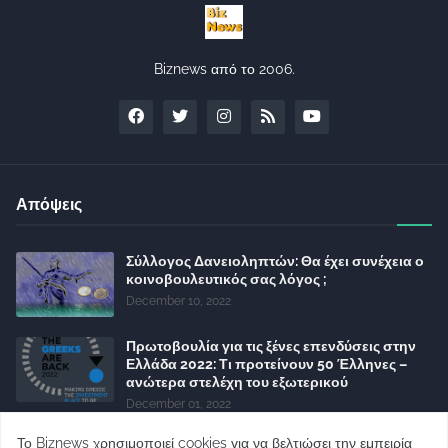
Biznews από το 2006.
Απόψεις
Σύλλογος Δανειοληπτών: Θα έχει συνέχεια ο
κοινοβουλευτικός σας λόγος ;
December 10, 2022
Πρωτοβουλία για τις ξένες επενδύσεις στην
Ελλάδα 2022: Τι προτείνουν 50 Έλληνες –
ανώτερα στελέχη του εξωτερικού
December 01, 2022
Φορείς: Αθέτηση της δέσμευσης της
Το Biznews χρησιμοποιεί cookies για να βελτιώσει την εμπειρία