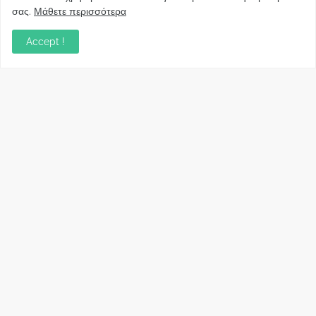
Κυβέρνησης για το άδικο για καταναλωτές
σας.
Μάθετε περισσότερα
και επιχειρήσεις και εκτός Ευρωπαϊκής
πραγματικότητας “ψηφιακό χαράτσι”
Accept !
November 22, 2022
Δανειολήπτες ελβετικού φράγκου:
Συνάντηση με την Ευρωπαϊκή Επιτροπή
October 06, 2022
Στελέχη
Φωτεινή Κριτσώνη: Η
Henkel: Νέα Πρόεδρος
Δύναμη και η Εμπειρία
Ελλάδας και Κύπρου
πίσω από το Queens Tennis
May 31, 2024
Club