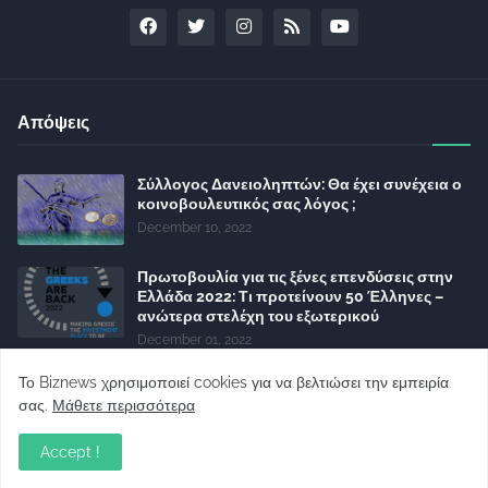
Απόψεις
Σύλλογος Δανειοληπτών: Θα έχει συνέχεια ο
κοινοβουλευτικός σας λόγος ;
December 10, 2022
Πρωτοβουλία για τις ξένες επενδύσεις στην
Ελλάδα 2022: Τι προτείνουν 50 Έλληνες –
ανώτερα στελέχη του εξωτερικού
December 01, 2022
Φορείς: Αθέτηση της δέσμευσης της
Το Biznews χρησιμοποιεί cookies για να βελτιώσει την εμπειρία
Κυβέρνησης για το άδικο για καταναλωτές
σας.
Μάθετε περισσότερα
και επιχειρήσεις και εκτός Ευρωπαϊκής
πραγματικότητας “ψηφιακό χαράτσι”
Accept !
November 22, 2022