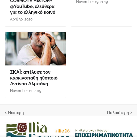
COSMOTE HISTORY
November 19, 2019
@YouTube, ελεύθερα
για το ελληνικό κοινό
April 30, 2020
ΣΚΑΪ: απέλυσε τον
καρκινοπαθή ηθοποιό
Αντίνοο Αλμπάνη
November 11, 2019
Νεότερη
Παλαιότερη