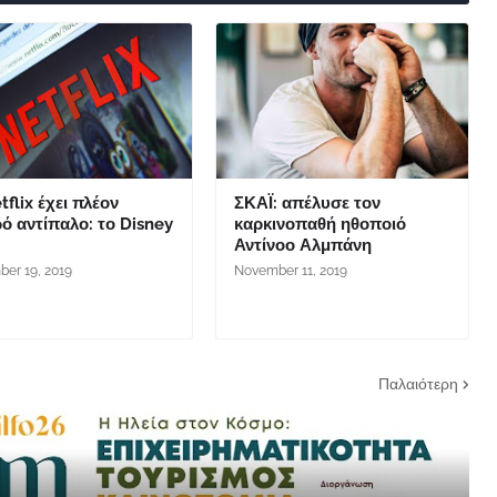
tflix έχει πλέον
ΣΚΑΪ: απέλυσε τον
ό αντίπαλο: το Disney
καρκινοπαθή ηθοποιό
Αντίνοο Αλμπάνη
er 19, 2019
November 11, 2019
Παλαιότερη