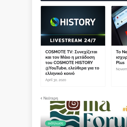
COSMOTE TV: Συνεχίζεται
Το Ne
και τον Μάιο η μετάδοση
ισχυρ
του COSMOTE HISTORY
Plus
@YouTube, ελεύθερα για το
Novemb
ελληνικό κοινό
April 30, 2020
Νεότερη
εκδήλωση