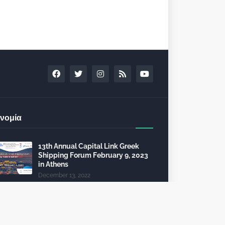
νομία
13th Annual Capital Link Greek
Shipping Forum February 9, 2023
in Athens
December 13, 2022
24th Capital Link New York Forum:
Investment opportunities in the
healthcare sector
December 10, 2022