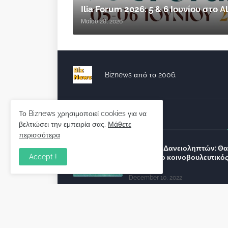
Ilia Forum 2026: 5 & 6 Ιουνίου στο
Μαΐου 28, 2026
Biznews από το 2006.
Το Biznews χρησιμοποιεί cookies για να
Απόψεις
βελτιώσει την εμπειρία σας.
Μάθετε
περισσότερα
Σύλλογος Δανειοληπτών: Θα 
Accept !
συνέχεια ο κοινοβουλευτικό
λόγος ;
December 10, 2022
Πρωτοβουλία για τις ξένες
επενδύσεις στην Ελλάδα 2022
προτείνουν 50 Έλληνες –
ανώτερα στελέχη του εξωτερ