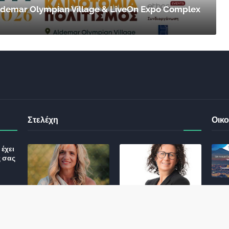
 Aldemar Olympian Village & LiveOn Expo Complex
Στελέχη
Οικο
έχει
ς σας
Φωτεινή Κριτσώνη: Η
Henkel: Νέα Πρόεδρος
Δύναμη και η Εμπειρία
Ελλάδας και Κύπρου
: Τι
πίσω από το Queens
May 31, 2024
Tennis Club
ικού