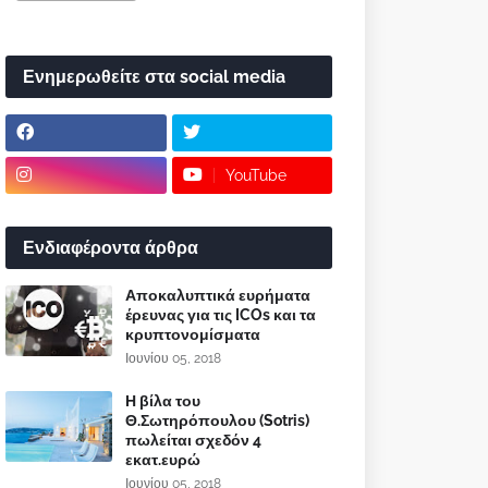
Ενημερωθείτε στα social media
YouTube
Ενδιαφέροντα άρθρα
Αποκαλυπτικά ευρήματα
έρευνας για τις ICOs και τα
κρυπτονομίσματα
Ιουνίου 05, 2018
Η βίλα του
Θ.Σωτηρόπουλου (Sotris)
πωλείται σχεδόν 4
εκατ.ευρώ
Ιουνίου 05, 2018