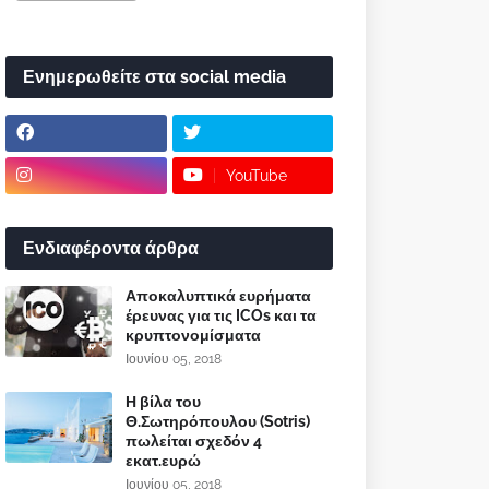
Ενημερωθείτε στα social media
YouTube
Ενδιαφέροντα άρθρα
Αποκαλυπτικά ευρήματα
έρευνας για τις ICOs και τα
κρυπτονομίσματα
Ιουνίου 05, 2018
Η βίλα του
Θ.Σωτηρόπουλου (Sotris)
πωλείται σχεδόν 4
εκατ.ευρώ
Ιουνίου 05, 2018