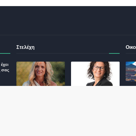
Στελέχη
Οικο
έχει
ς σας
Φωτεινή Κριτσώνη: Η
Henkel: Νέα Πρόεδρος
Δύναμη και η Εμπειρία
Ελλάδας και Κύπρου
: Τι
πίσω από το Queens
May 31, 2024
Tennis Club
ικού
June 27, 2024
σης
 για