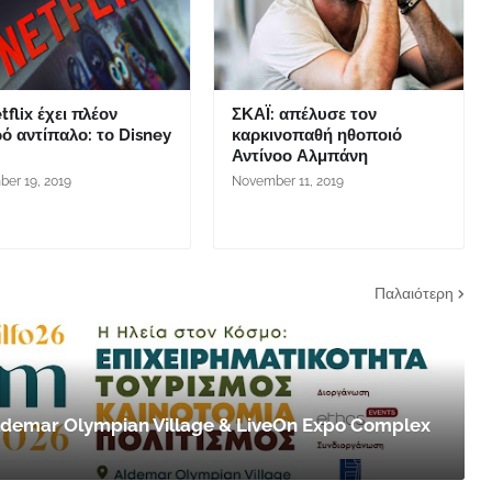
tflix έχει πλέον
ΣΚΑΪ: απέλυσε τον
ό αντίπαλο: το Disney
καρκινοπαθή ηθοποιό
Αντίνοο Αλμπάνη
er 19, 2019
November 11, 2019
Παλαιότερη
 Aldemar Olympian Village & LiveOn Expo Complex