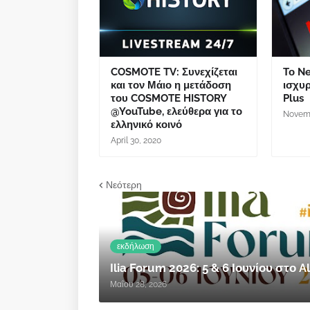
COSMOTE TV: Συνεχίζεται
Το Ne
και τον Μάιο η μετάδοση
ισχυρ
του COSMOTE HISTORY
Plus
@YouTube, ελεύθερα για το
Novemb
ελληνικό κοινό
April 30, 2020
Νεότερη
εκδήλωση
Ilia Forum 2026: 5 & 6 Ιουνίου στο
Μαΐου 28, 2026