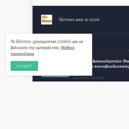
Biznews από το 2006.
Το Biznews χρησιμοποιεί cookies για να
Απόψεις
βελτιώσει την εμπειρία σας.
Μάθετε
περισσότερα
Σύλλογος Δανειοληπτών: Θα 
Accept !
συνέχεια ο κοινοβουλευτικό
λόγος ;
December 10, 2022
Πρωτοβουλία για τις ξένες
επενδύσεις στην Ελλάδα 2022
προτείνουν 50 Έλληνες –
ανώτερα στελέχη του εξωτερ
December 01, 2022
Φορείς: Αθέτηση της δέσμευ
της Κυβέρνησης για το άδικο