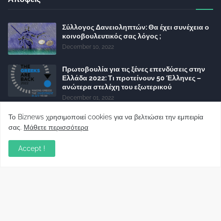
Σύλλογος Δανειοληπτών: Θα έχει συνέχεια ο
κοινοβουλευτικός σας λόγος ;
December 10, 2022
Πρωτοβουλία για τις ξένες επενδύσεις στην
Ελλάδα 2022: Τι προτείνουν 50 Έλληνες –
ανώτερα στελέχη του εξωτερικού
December 01, 2022
Φορείς: Αθέτηση της δέσμευσης της
Το Biznews χρησιμοποιεί cookies για να βελτιώσει την εμπειρία
Κυβέρνησης για το άδικο για καταναλωτές
σας.
Μάθετε περισσότερα
και επιχειρήσεις και εκτός Ευρωπαϊκής
πραγματικότητας “ψηφιακό χαράτσι”
Accept !
November 22, 2022
Δανειολήπτες ελβετικού φράγκου:
Συνάντηση με την Ευρωπαϊκή Επιτροπή
October 06, 2022
Στελέχη