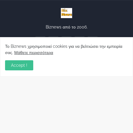
Biznews από το 2006.
Το Biznews χρησιμοποιεί cookies για να βελτιώσει την εμπειρία
σας.
Μάθετε περισσότερα
Accept !
Απόψεις
Σύλλογος Δανειοληπτών: Θα έχει συνέχεια ο
κοινοβουλευτικός σας λόγος ;
December 10, 2022
Πρωτοβουλία για τις ξένες επενδύσεις στην
Ελλάδα 2022: Τι προτείνουν 50 Έλληνες –
ανώτερα στελέχη του εξωτερικού
December 01, 2022