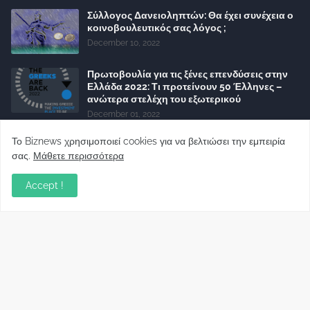
Σύλλογος Δανειοληπτών: Θα έχει συνέχεια ο
κοινοβουλευτικός σας λόγος ;
December 10, 2022
Πρωτοβουλία για τις ξένες επενδύσεις στην
Ελλάδα 2022: Τι προτείνουν 50 Έλληνες –
ανώτερα στελέχη του εξωτερικού
December 01, 2022
Φορείς: Αθέτηση της δέσμευσης της
Το Biznews χρησιμοποιεί cookies για να βελτιώσει την εμπειρία
Κυβέρνησης για το άδικο για καταναλωτές
σας.
Μάθετε περισσότερα
και επιχειρήσεις και εκτός Ευρωπαϊκής
πραγματικότητας “ψηφιακό χαράτσι”
Accept !
November 22, 2022
Δανειολήπτες ελβετικού φράγκου:
Συνάντηση με την Ευρωπαϊκή Επιτροπή
October 06, 2022
Στελέχη