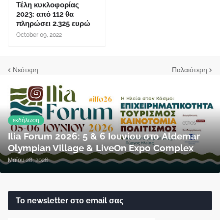
Τέλη κυκλοφορίας
2023: από 112 θα
πληρώσει 2.325 ευρώ
October 09, 2022
Νεότερη
Παλαιότερη
εκδήλωση
Ilia Forum 2026: 5 & 6 Ιουνίου στο Aldemar
Olympian Village & LiveOn Expo Complex
Μαΐου 28, 2026
Το newsletter στο email σας