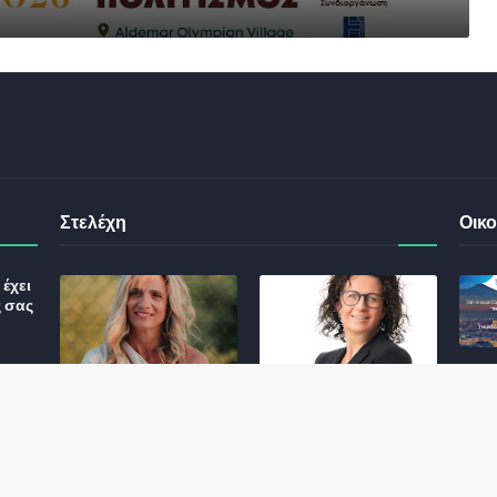
Στελέχη
Οικο
έχει
ς σας
Φωτεινή Κριτσώνη: Η
Henkel: Νέα Πρόεδρος
Δύναμη και η Εμπειρία
Ελλάδας και Κύπρου
: Τι
πίσω από το Queens
May 31, 2024
Tennis Club
ικού
June 27, 2024