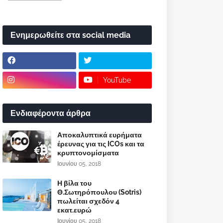
Ενημερωθείτε στα social media
YouTube
Ενδιαφέροντα άρθρα
Αποκαλυπτικά ευρήματα
έρευνας για τις ICOs και τα
κρυπτονομίσματα
Ιουνίου 05, 2018
Η βίλα του
Θ.Σωτηρόπουλου (Sotris)
πωλείται σχεδόν 4
εκατ.ευρώ
Ιουνίου 05, 2018