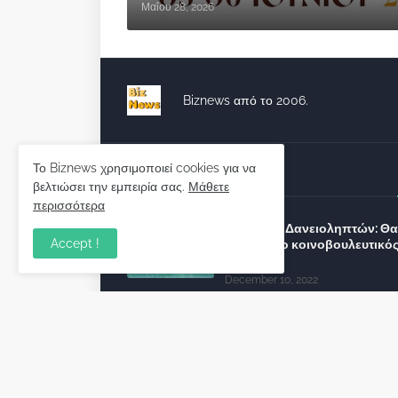
Μαΐου 28, 2026
Biznews από το 2006.
Το Biznews χρησιμοποιεί cookies για να
Απόψεις
βελτιώσει την εμπειρία σας.
Μάθετε
περισσότερα
Σύλλογος Δανειοληπτών: Θα 
Accept !
συνέχεια ο κοινοβουλευτικό
λόγος ;
December 10, 2022
Πρωτοβουλία για τις ξένες
επενδύσεις στην Ελλάδα 2022
προτείνουν 50 Έλληνες –
ανώτερα στελέχη του εξωτερ
December 01, 2022