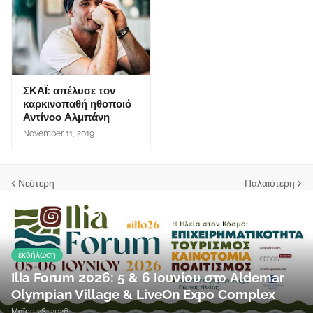
ΣΚΑΪ: απέλυσε τον
καρκινοπαθή ηθοποιό
Αντίνοο Αλμπάνη
November 11, 2019
Νεότερη
Παλαιότερη
εκδήλωση
Ilia Forum 2026: 5 & 6 Ιουνίου στο Aldemar
Olympian Village & LiveOn Expo Complex
Μαΐου 28, 2026