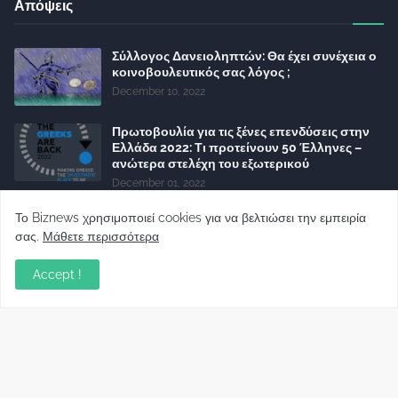
Απόψεις
Σύλλογος Δανειοληπτών: Θα έχει συνέχεια ο
κοινοβουλευτικός σας λόγος ;
December 10, 2022
Πρωτοβουλία για τις ξένες επενδύσεις στην
Ελλάδα 2022: Τι προτείνουν 50 Έλληνες –
ανώτερα στελέχη του εξωτερικού
December 01, 2022
Φορείς: Αθέτηση της δέσμευσης της
Το Biznews χρησιμοποιεί cookies για να βελτιώσει την εμπειρία
Κυβέρνησης για το άδικο για καταναλωτές
σας.
Μάθετε περισσότερα
και επιχειρήσεις και εκτός Ευρωπαϊκής
πραγματικότητας “ψηφιακό χαράτσι”
Accept !
November 22, 2022
Δανειολήπτες ελβετικού φράγκου:
Συνάντηση με την Ευρωπαϊκή Επιτροπή
October 06, 2022