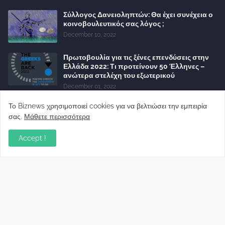
Σύλλογος Δανειοληπτών: Θα έχει συνέχεια ο
κοινοβουλευτικός σας λόγος ;
December 10, 2022
Πρωτοβουλία για τις ξένες επενδύσεις στην
Ελλάδα 2022: Τι προτείνουν 50 Έλληνες –
ανώτερα στελέχη του εξωτερικού
December 01, 2022
Φορείς: Αθέτηση της δέσμευσης της
Το Biznews χρησιμοποιεί cookies για να βελτιώσει την εμπειρία
Κυβέρνησης για το άδικο για καταναλωτές
σας.
Μάθετε περισσότερα
και επιχειρήσεις και εκτός Ευρωπαϊκής
πραγματικότητας “ψηφιακό χαράτσι”
Accept !
November 22, 2022
Δανειολήπτες ελβετικού φράγκου:
Συνάντηση με την Ευρωπαϊκή Επιτροπή
October 06, 2022
Στελέχη