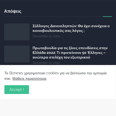
Απόψεις
Σύλλογος Δανειοληπτών: Θα έχει συνέχεια ο
κοινοβουλευτικός σας λόγος ;
December 10, 2022
Πρωτοβουλία για τις ξένες επενδύσεις στην
Ελλάδα 2022: Τι προτείνουν 50 Έλληνες –
ανώτερα στελέχη του εξωτερικού
December 01, 2022
Φορείς: Αθέτηση της δέσμευσης της
Το Biznews χρησιμοποιεί cookies για να βελτιώσει την εμπειρία
Κυβέρνησης για το άδικο για καταναλωτές
σας.
Μάθετε περισσότερα
και επιχειρήσεις και εκτός Ευρωπαϊκής
πραγματικότητας “ψηφιακό χαράτσι”
Accept !
November 22, 2022
Δανειολήπτες ελβετικού φράγκου:
Συνάντηση με την Ευρωπαϊκή Επιτροπή
October 06, 2022