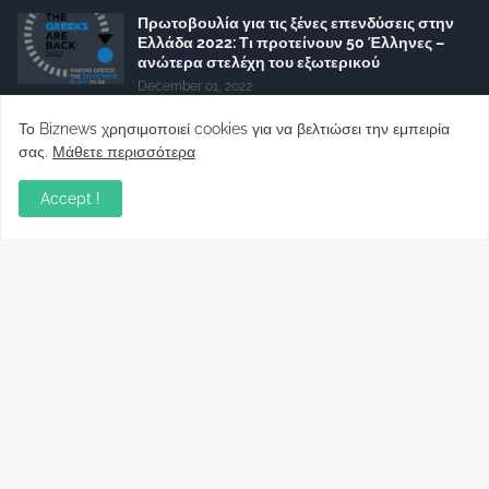
Πρωτοβουλία για τις ξένες επενδύσεις στην
Ελλάδα 2022: Τι προτείνουν 50 Έλληνες –
ανώτερα στελέχη του εξωτερικού
December 01, 2022
Φορείς: Αθέτηση της δέσμευσης της
Το Biznews χρησιμοποιεί cookies για να βελτιώσει την εμπειρία
Κυβέρνησης για το άδικο για καταναλωτές
σας.
Μάθετε περισσότερα
και επιχειρήσεις και εκτός Ευρωπαϊκής
πραγματικότητας “ψηφιακό χαράτσι”
Accept !
November 22, 2022
Δανειολήπτες ελβετικού φράγκου:
Συνάντηση με την Ευρωπαϊκή Επιτροπή
October 06, 2022
Στελέχη