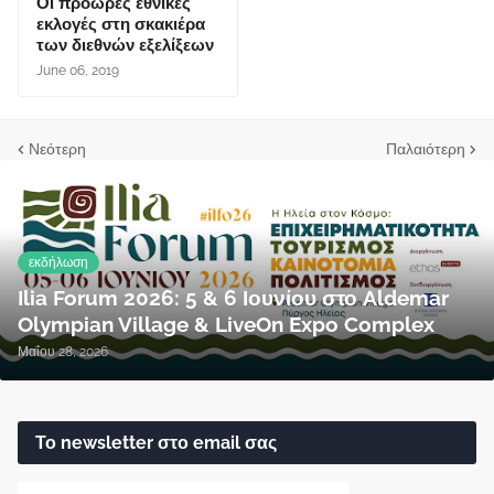
Οι πρόωρες εθνικές
εκλογές στη σκακιέρα
των διεθνών εξελίξεων
June 06, 2019
Νεότερη
Παλαιότερη
εκδήλωση
Ilia Forum 2026: 5 & 6 Ιουνίου στο Aldemar
Olympian Village & LiveOn Expo Complex
Μαΐου 28, 2026
Το newsletter στο email σας