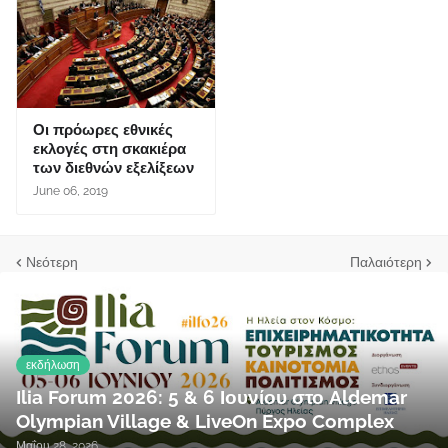
Οι πρόωρες εθνικές
εκλογές στη σκακιέρα
των διεθνών εξελίξεων
June 06, 2019
Νεότερη
Παλαιότερη
εκδήλωση
Ilia Forum 2026: 5 & 6 Ιουνίου στο Aldemar
Olympian Village & LiveOn Expo Complex
Μαΐου 28, 2026