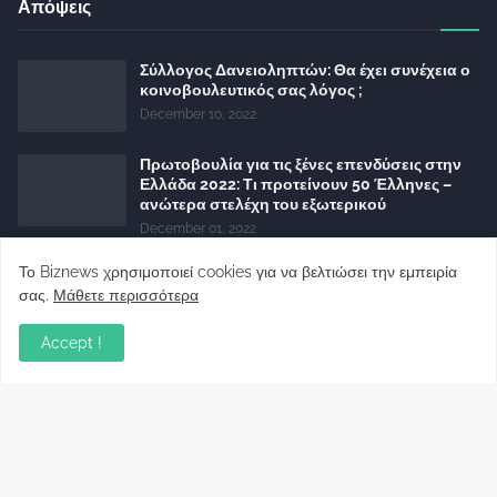
Απόψεις
Σύλλογος Δανειοληπτών: Θα έχει συνέχεια ο
κοινοβουλευτικός σας λόγος ;
December 10, 2022
Πρωτοβουλία για τις ξένες επενδύσεις στην
Ελλάδα 2022: Τι προτείνουν 50 Έλληνες –
ανώτερα στελέχη του εξωτερικού
December 01, 2022
Φορείς: Αθέτηση της δέσμευσης της
Το Biznews χρησιμοποιεί cookies για να βελτιώσει την εμπειρία
Κυβέρνησης για το άδικο για καταναλωτές
σας.
Μάθετε περισσότερα
και επιχειρήσεις και εκτός Ευρωπαϊκής
πραγματικότητας “ψηφιακό χαράτσι”
Accept !
November 22, 2022
Δανειολήπτες ελβετικού φράγκου:
Συνάντηση με την Ευρωπαϊκή Επιτροπή
October 06, 2022