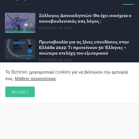
Σύλλογος Δανειοληπτών: Θα έχει συνέχεια ο
κοινοβουλευτικός σας λόγος ;
December 10, 2022
Πρωτοβουλία για τις ξένες επενδύσεις στην
Ελλάδα 2022: Τι προτείνουν 50 Έλληνες –
ανώτερα στελέχη του εξωτερικού
December 01, 2022
Φορείς: Αθέτηση της δέσμευσης της
Το Biznews χρησιμοποιεί cookies για να βελτιώσει την εμπειρία
Κυβέρνησης για το άδικο για καταναλωτές
σας.
Μάθετε περισσότερα
και επιχειρήσεις και εκτός Ευρωπαϊκής
πραγματικότητας “ψηφιακό χαράτσι”
Accept !
November 22, 2022
Δανειολήπτες ελβετικού φράγκου:
Συνάντηση με την Ευρωπαϊκή Επιτροπή
October 06, 2022
Στελέχη