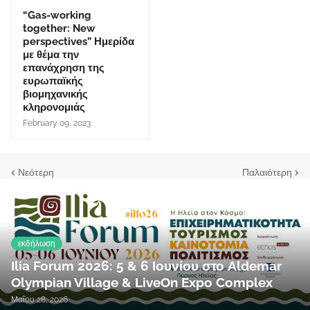
“Gas-working
together: New
perspectives” Ημερίδα
με θέμα την
επανάχρηση της
ευρωπαϊκής
βιομηχανικής
κληρονομιάς
February 09, 2023
Νεότερη
Παλαιότερη
εκδήλωση
Ilia Forum 2026: 5 & 6 Ιουνίου στο Aldemar
Olympian Village & LiveOn Expo Complex
Μαΐου 28, 2026