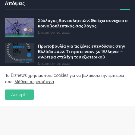
Απόψεις
Σύλλογος Δανειοληπτών: Θα έχει συνέχεια ο
κοινοβουλευτικός σας λόγος ;
December 10, 2022
Πρωτοβουλία για τις ξένες επενδύσεις στην
Ελλάδα 2022: Τι προτείνουν 50 Έλληνες –
ανώτερα στελέχη του εξωτερικού
December 01, 2022
Φορείς: Αθέτηση της δέσμευσης της
Το Biznews χρησιμοποιεί cookies για να βελτιώσει την εμπειρία
Κυβέρνησης για το άδικο για καταναλωτές
σας.
Μάθετε περισσότερα
και επιχειρήσεις και εκτός Ευρωπαϊκής
πραγματικότητας “ψηφιακό χαράτσι”
Accept !
November 22, 2022
Δανειολήπτες ελβετικού φράγκου:
Συνάντηση με την Ευρωπαϊκή Επιτροπή
October 06, 2022