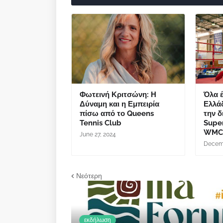
Φωτεινή Κριτσώνη: Η
Όλα έ
Δύναμη και η Εμπειρία
Ελλάδ
πίσω από το Queens
την δ
Tennis Club
Supe
WM
June 27, 2024
Decemb
Νεότερη
εκδήλωση