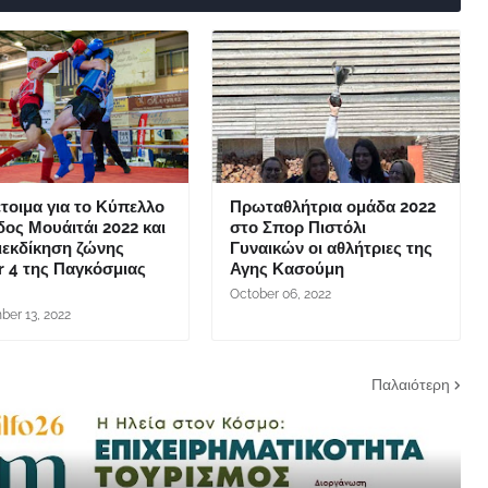
τοιμα για το Κύπελλο
Πρωταθλήτρια ομάδα 2022
ος Μουάιτάι 2022 και
στο Σπορ Πιστόλι
ιεκδίκηση ζώνης
Γυναικών οι αθλήτριες της
r 4 της Παγκόσμιας
Αγης Κασούμη
C
October 06, 2022
er 13, 2022
Παλαιότερη