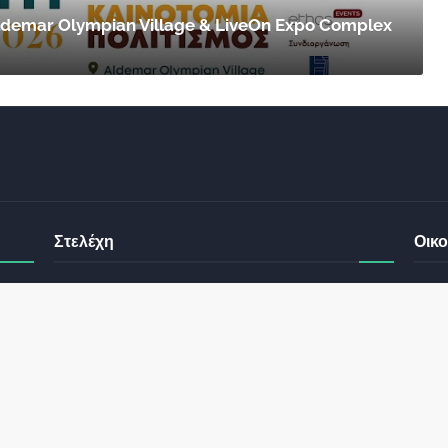
 Aldemar Olympian Village & LiveOn Expo Complex
Στελέχη
Οικο
έχει
ς σας
Φωτεινή Κριτσώνη: Η
Henkel: Νέα Πρόεδρος
Δύναμη και η Εμπειρία
Ελλάδας και Κύπρου
: Τι
πίσω από το Queens
May 31, 2024
Tennis Club