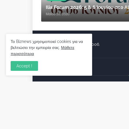
Ilia Forum 2026: 5 & 6 Ιουνίου στο
Μαΐου 28, 2026
Το Biznews χρησιμοποιεί cookies για να
Biznews από το 2006.
βελτιώσει την εμπειρία σας.
Μάθετε
περισσότερα
Accept !
Απόψεις
Σύλλογος Δανειοληπτών: Θα 
συνέχεια ο κοινοβουλευτικό
λόγος ;
December 10, 2022
Πρωτοβουλία για τις ξένες
επενδύσεις στην Ελλάδα 2022
προτείνουν 50 Έλληνες –