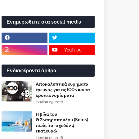
Ενημερωθείτε στα social media
YouTube
Ενδιαφέροντα άρθρα
Αποκαλυπτικά ευρήματα
έρευνας για τις ICOs και τα
κρυπτονομίσματα
Ιουνίου 05, 2018
Η βίλα του
Θ.Σωτηρόπουλου (Sotris)
πωλείται σχεδόν 4
εκατ.ευρώ
Ιουνίου 05, 2018