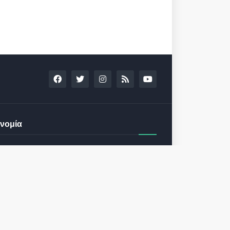
νομία
13th Annual Capital Link Greek
Shipping Forum February 9, 2023
in Athens
December 13, 2022
24th Capital Link New York Forum:
Investment opportunities in the
healthcare sector