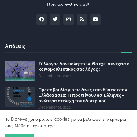
Biznews από το 2006.
Απόψεις
Σύλλογος Δανειοληπτών: Θα έχει συνέχεια ο
κοινοβουλευτικός σας λόγος ;
December 10, 2022
Πρωτοβουλία για τις ξένες επενδύσεις στην
Ελλάδα 2022: Τι προτείνουν 50 Έλληνες –
ανώτερα στελέχη του εξωτερικού
December 01, 2022
Φορείς: Αθέτηση της δέσμευσης της
Το Biznews χρησιμοποιεί cookies για να βελτιώσει την εμπειρία
Κυβέρνησης για το άδικο για καταναλωτές
σας.
Μάθετε περισσότερα
και επιχειρήσεις και εκτός Ευρωπαϊκής
πραγματικότητας “ψηφιακό χαράτσι”