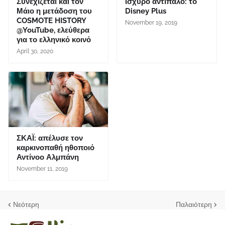
Συνεχίζεται και τον
ισχυρό αντίπαλο: το
Μάιο η μετάδοση του
Disney Plus
COSMOTE HISTORY
November 19, 2019
@YouTube, ελεύθερα
για το ελληνικό κοινό
April 30, 2020
ΣΚΑΪ: απέλυσε τον
καρκινοπαθή ηθοποιό
Αντίνοο Αλμπάνη
November 11, 2019
Νεότερη
Παλαιότερη