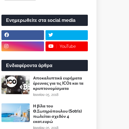
Ενημερωθείτε στα social media
YouTube
Ενδιαφέροντα άρθρα
Αποκαλυπτικά ευρήματα
έρευνας για τις ICOs και τα
κρυπτονομίσματα
Ιουνίου 05, 2018
Η βίλα του
Θ.Σωτηρόπουλου (Sotris)
πωλείται σχεδόν 4
εκατ.ευρώ
Ιουνίου 05, 2018