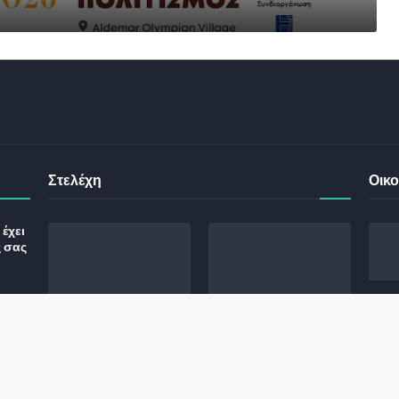
Στελέχη
Οικο
έχει
ς σας
Φωτεινή Κριτσώνη: Η
Henkel: Νέα Πρόεδρος
Δύναμη και η Εμπειρία
Ελλάδας και Κύπρου
: Τι
πίσω από το Queens
May 31, 2024
Tennis Club
ικού
June 27, 2024