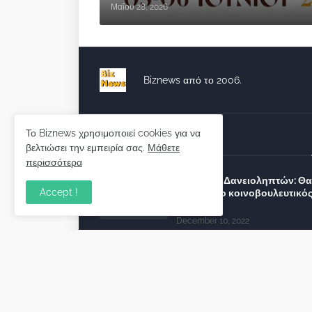
Μαΐου 28, 2026
Biznews από το 2006.
Το Biznews χρησιμοποιεί cookies για να
Απόψεις
βελτιώσει την εμπειρία σας.
Μάθετε
περισσότερα
Σύλλογος Δανειοληπτών: Θα 
Accept !
συνέχεια ο κοινοβουλευτικό
λόγος ;
December 10, 2022
Πρωτοβουλία για τις ξένες
επενδύσεις στην Ελλάδα 2022
προτείνουν 50 Έλληνες –
ανώτερα στελέχη του εξωτερ
December 01, 2022