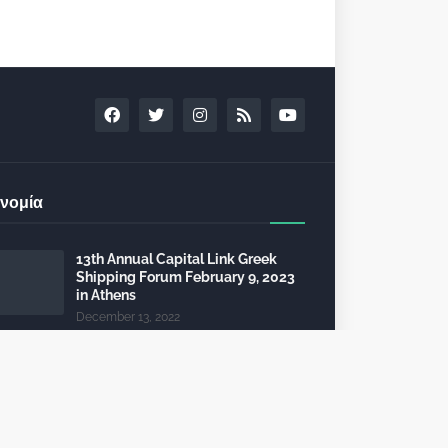
νομία
13th Annual Capital Link Greek
Shipping Forum February 9, 2023
in Athens
December 13, 2022
24th Capital Link New York Forum:
Investment opportunities in the
healthcare sector
December 10, 2022