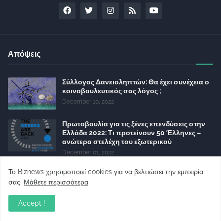
Απόψεις
Σύλλογος Δανειοληπτών: Θα έχει συνέχεια ο
κοινοβουλευτικός σας λόγος ;
December 10, 2022
Πρωτοβουλία για τις ξένες επενδύσεις στην
Ελλάδα 2022: Τι προτείνουν 50 Έλληνες –
ανώτερα στελέχη του εξωτερικού
December 01, 2022
Φορείς: Αθέτηση της δέσμευσης της
Το Biznews χρησιμοποιεί cookies για να βελτιώσει την εμπειρία
Κυβέρνησης για το άδικο για καταναλωτές
σας.
Μάθετε περισσότερα
και επιχειρήσεις και εκτός Ευρωπαϊκής
πραγματικότητας “ψηφιακό χαράτσι”
Accept !
November 22, 2022