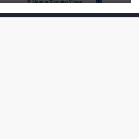
Στελέχη
Οικο
έχει
ς σας
Φωτεινή Κριτσώνη: Η
Henkel: Νέα Πρόεδρος
Δύναμη και η Εμπειρία
Ελλάδας και Κύπρου
: Τι
πίσω από το Queens
May 31, 2024
Tennis Club
ικού
June 27, 2024
σης