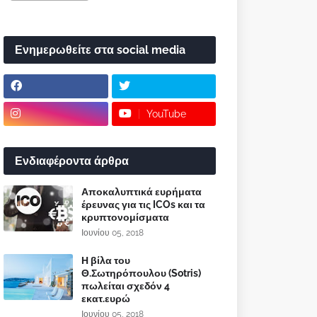
Ενημερωθείτε στα social media
YouTube
Ενδιαφέροντα άρθρα
Αποκαλυπτικά ευρήματα
έρευνας για τις ICOs και τα
κρυπτονομίσματα
Ιουνίου 05, 2018
Η βίλα του
Θ.Σωτηρόπουλου (Sotris)
πωλείται σχεδόν 4
εκατ.ευρώ
Ιουνίου 05, 2018