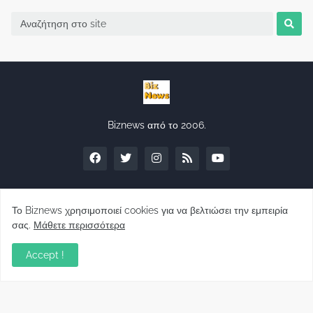
Biznews από το 2006.
Το Biznews χρησιμοποιεί cookies για να βελτιώσει την εμπειρία
Απόψεις
σας.
Μάθετε περισσότερα
Accept !
Σύλλογος Δανειοληπτών: Θα έχει συνέχεια ο
κοινοβουλευτικός σας λόγος ;
December 10, 2022