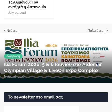
Τζ.Αλιμόνου: Τον
αναζητά η Αστυνομία
July 09, 2018
Νεότερη
Παλαιότερη
εκδήλωση
Ilia Forum 2026: 5 & 6 Ιουνίου στο Aldemar
Olympian Village & LiveOn Expo Complex
Μαΐου 28, 2026
Το newsletter στο email σας