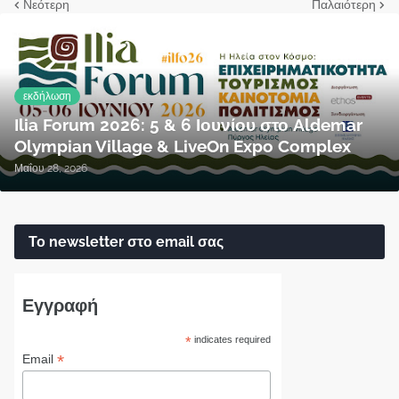
Νεότερη
Παλαιότερη
εκδήλωση
Ilia Forum 2026: 5 & 6 Ιουνίου στο Aldemar
Olympian Village & LiveOn Expo Complex
Μαΐου 28, 2026
Το newsletter στο email σας
Εγγραφή
*
indicates required
*
Email