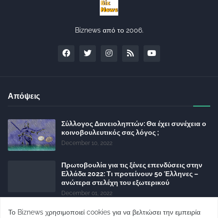
Biznews από το 2006.
Απόψεις
Σύλλογος Δανειοληπτών: Θα έχει συνέχεια ο
κοινοβουλευτικός σας λόγος ;
December 10, 2022
Πρωτοβουλία για τις ξένες επενδύσεις στην
Ελλάδα 2022: Τι προτείνουν 50 Έλληνες –
ανώτερα στελέχη του εξωτερικού
December 01, 2022
Φορείς: Αθέτηση της δέσμευσης της
Το Biznews χρησιμοποιεί cookies για να βελτιώσει την εμπειρία