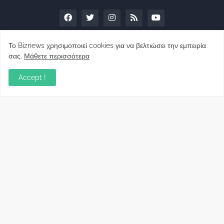
Το Biznews χρησιμοποιεί cookies για να βελτιώσει την εμπειρία
σας.
Μάθετε περισσότερα
Απόψεις
Accept !
Σύλλογος Δανειοληπτών: Θα έχει συνέχεια ο
κοινοβουλευτικός σας λόγος ;
December 10, 2022
Πρωτοβουλία για τις ξένες επενδύσεις στην
Ελλάδα 2022: Τι προτείνουν 50 Έλληνες –
ανώτερα στελέχη του εξωτερικού
December 01, 2022
Φορείς: Αθέτηση της δέσμευσης της
Κυβέρνησης για το άδικο για καταναλωτές
και επιχειρήσεις και εκτός Ευρωπαϊκής
πραγματικότητας “ψηφιακό χαράτσι”
November 22, 2022