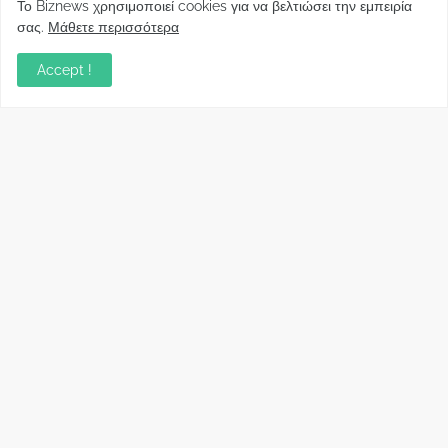
Φορείς: Αθέτηση της δέσμευσης της
Το Biznews χρησιμοποιεί cookies για να βελτιώσει την εμπειρία
Κυβέρνησης για το άδικο για καταναλωτές
σας.
Μάθετε περισσότερα
και επιχειρήσεις και εκτός Ευρωπαϊκής
πραγματικότητας “ψηφιακό χαράτσι”
Accept !
November 22, 2022
Δανειολήπτες ελβετικού φράγκου:
Συνάντηση με την Ευρωπαϊκή Επιτροπή
October 06, 2022
Στελέχη
Φωτεινή Κριτσώνη: Η
Henkel: Νέα Πρόεδρος
Δύναμη και η Εμπειρία
Ελλάδας και Κύπρου
πίσω από το Queens Tennis
May 31, 2024
Club