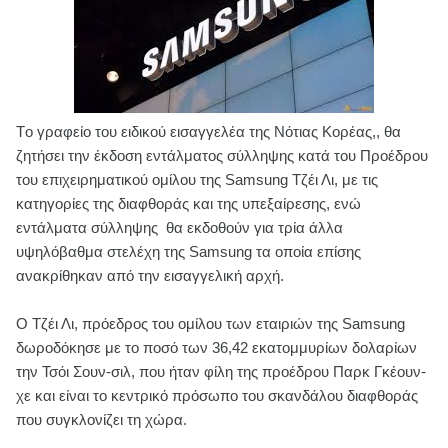
Tο γραφείο του ειδικού εισαγγελέα της Νότιας Κορέας,, θα
ζητήσει την έκδοση εντάλματος σύλληψης κατά του Προέδρου
του επιχειρηματικού ομίλου της Samsung Τζέι Λι, με τις
κατηγορίες της διαφθοράς και της υπεξαίρεσης, ενώ
εντάλματα σύλληψης θα εκδοθούν για τρία άλλα
υψηλόβαθμα στελέχη της Samsung τα οποία επίσης
ανακρίθηκαν από την εισαγγελική αρχή.
Ο Τζέι Λι, πρόεδρος του ομίλου των εταιριών της Samsung
δωροδόκησε με το ποσό των 36,42 εκατομμυρίων δολαρίων
την Τσόι Σουν-σιλ, που ήταν φίλη της προέδρου Παρκ Γκέουν-
χε και είναι το κεντρικό πρόσωπο του σκανδάλου διαφθοράς
που συγκλονίζει τη χώρα.