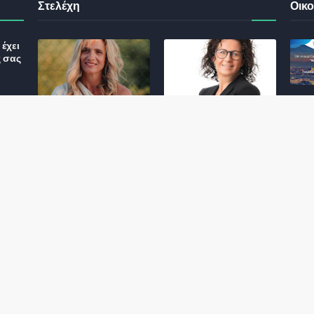
Στελέχη
Οικο
έχει
ς σας
Φωτεινή Κριτσώνη: Η
Henkel: Νέα Πρόεδρος
Δύναμη και η Εμπειρία
Ελλάδας και Κύπρου
: Τι
πίσω από το Queens
May 31, 2024
Tennis Club
ικού
June 27, 2024
σης
 για
ς και
Αποχώρησε η
Εκτός ΕΤΑΔ ο
Πρόεδρος και CEO της
Διευθύνων Σύμβουλος
NN Hellas
December 01, 2022
December 01, 2022