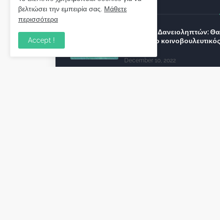
Απόψεις
βελτιώσει την εμπειρία σας.
Μάθετε
περισσότερα
Σύλλογος Δανειοληπτών: Θα 
Accept !
συνέχεια ο κοινοβουλευτικό
λόγος ;
December 10, 2022
Πρωτοβουλία για τις ξένες
επενδύσεις στην Ελλάδα 2022
προτείνουν 50 Έλληνες –
ανώτερα στελέχη του εξωτερ
December 01, 2022
Φορείς: Αθέτηση της δέσμευ
της Κυβέρνησης για το άδικο
καταναλωτές και επιχειρήσει
εκτός Ευρωπαϊκής
πραγματικότητας “ψηφιακό
χαράτσι”
November 22, 2022
Δανειολήπτες ελβετικού
φράγκου: Συνάντηση με την