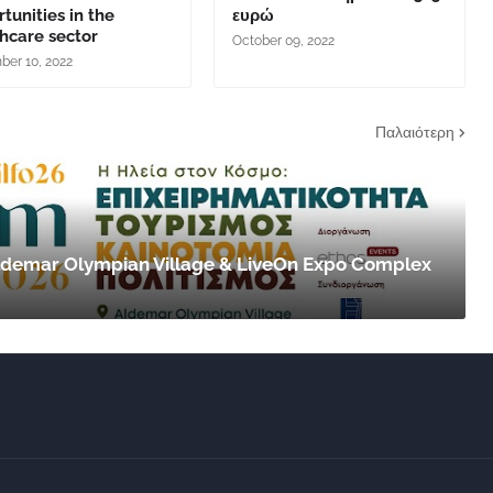
tunities in the
ευρώ
hcare sector
October 09, 2022
er 10, 2022
Παλαιότερη
 Aldemar Olympian Village & LiveOn Expo Complex