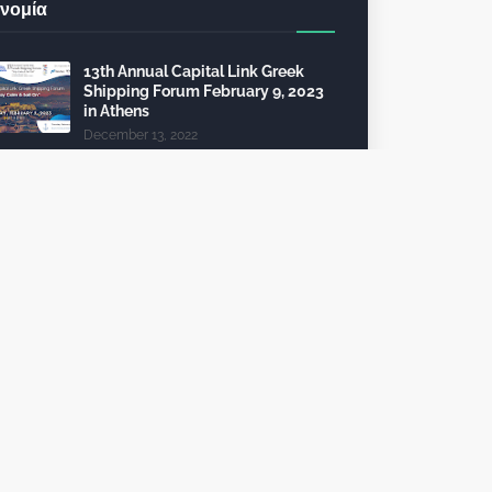
νομία
13th Annual Capital Link Greek
Shipping Forum February 9, 2023
in Athens
December 13, 2022
24th Capital Link New York Forum:
Investment opportunities in the
healthcare sector
December 10, 2022
Τέλη κυκλοφορίας 2023: από 112
θα πληρώσει 2.325 ευρώ
October 09, 2022
To 6th InvestGR Forum 2023:
“Greece, Staying the Course”, για
τις Ξένες Επενδύσεις, θα
πραγματοποιηθεί τον Σεπτέμβριο
2023
October 06, 2022