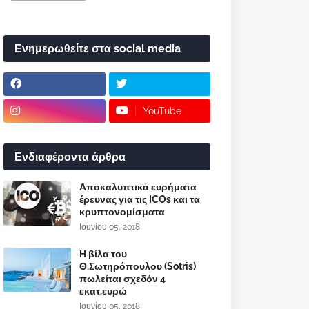
Ενημερωθείτε στα social media
YouTube
Ενδιαφέροντα άρθρα
Αποκαλυπτικά ευρήματα
έρευνας για τις ICOs και τα
κρυπτονομίσματα
Ιουνίου 05, 2018
Η βίλα του
Θ.Σωτηρόπουλου (Sotris)
πωλείται σχεδόν 4
εκατ.ευρώ
Ιουνίου 05, 2018