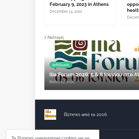
February 9, 2023 in Athens
oppor
healt
December 13, 2022
Decemb
Νεότερη
εκδήλωση
Ilia Forum 2026: 5 & 6 Ιουνίου στο
Μαΐου 28, 2026
Biznews από το 2006.
Το Biznews χρησιμοποιεί cookies για να