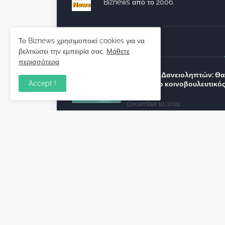
Biznews από το 2006.
Το Biznews χρησιμοποιεί cookies για να
Απόψεις
βελτιώσει την εμπειρία σας.
Μάθετε
περισσότερα
Σύλλογος Δανειοληπτών: Θα 
Accept !
συνέχεια ο κοινοβουλευτικό
λόγος ;
December 10, 2022
Πρωτοβουλία για τις ξένες
επενδύσεις στην Ελλάδα 2022
προτείνουν 50 Έλληνες –
ανώτερα στελέχη του εξωτερ
December 01, 2022
Φορείς: Αθέτηση της δέσμευ
της Κυβέρνησης για το άδικο
καταναλωτές και επιχειρήσει
εκτός Ευρωπαϊκής
πραγματικότητας “ψηφιακό