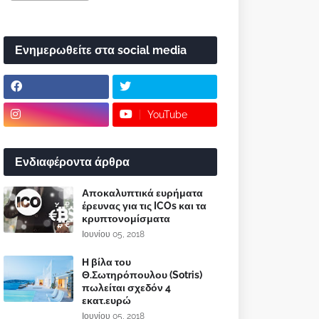
Ενημερωθείτε στα social media
YouTube
Ενδιαφέροντα άρθρα
Αποκαλυπτικά ευρήματα
έρευνας για τις ICOs και τα
κρυπτονομίσματα
Ιουνίου 05, 2018
Η βίλα του
Θ.Σωτηρόπουλου (Sotris)
πωλείται σχεδόν 4
εκατ.ευρώ
Ιουνίου 05, 2018