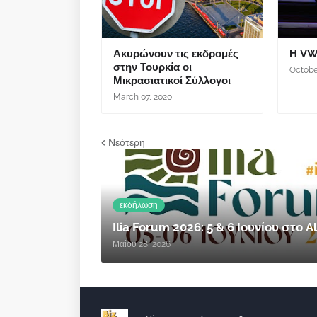
Ακυρώνουν τις εκδρομές
Η VW
στην Τουρκία οι
Octobe
Μικρασιατικοί Σύλλογοι
March 07, 2020
Νεότερη
εκδήλωση
Ilia Forum 2026: 5 & 6 Ιουνίου στο
Μαΐου 28, 2026