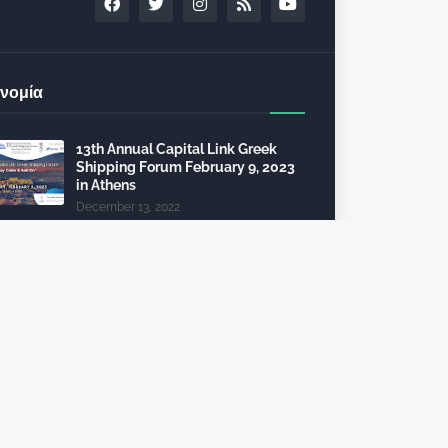
νομία
13th Annual Capital Link Greek
Shipping Forum February 9, 2023
in Athens
December 13, 2022
24th Capital Link New York Forum:
Investment opportunities in the
healthcare sector
December 10, 2022
Τέλη κυκλοφορίας 2023: από 112
θα πληρώσει 2.325 ευρώ
October 09, 2022
To 6th InvestGR Forum 2023:
“Greece, Staying the Course”, για