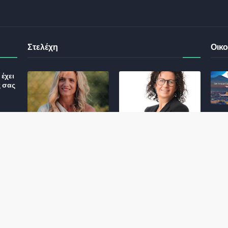
Στελέχη
Οικο
έχει
ς σας
Φωτεινή Κριτσώνη: Η
Henkel: Νέα Πρόεδρος
Δύναμη και η Εμπειρία
Ελλάδας και Κύπρου
: Τι
πίσω από το Queens
May 31, 2024
Tennis Club
ικού
June 27, 2024
σης
 για
ς και
Αποχώρησε η
Εκτός ΕΤΑΔ ο