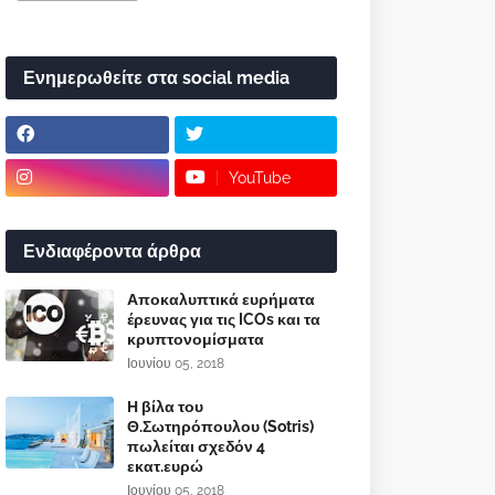
Ενημερωθείτε στα social media
YouTube
Ενδιαφέροντα άρθρα
Αποκαλυπτικά ευρήματα
έρευνας για τις ICOs και τα
κρυπτονομίσματα
Ιουνίου 05, 2018
Η βίλα του
Θ.Σωτηρόπουλου (Sotris)
πωλείται σχεδόν 4
εκατ.ευρώ
Ιουνίου 05, 2018