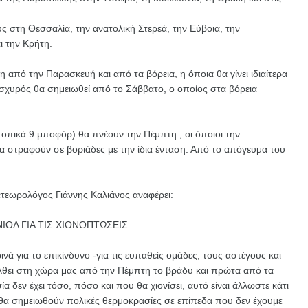
 στη Θεσσαλία, την ανατολική Στερεά, την Εύβοια, την
ι την Κρήτη.
 από την Παρασκευή και από τα βόρεια, η όποια θα γίνει ιδιαίτερα
ισχυρός θα σημειωθεί από το Σάββατο, ο οποίος στα βόρεια
 τοπικά 9 μποφόρ) θα πνέουν την Πέμπτη , οι όποιοι την
α στραφούν σε βοριάδες με την ίδια ένταση. Από το απόγευμα του
τεωρολόγος Γιάννης Καλιάνος αναφέρει:
ΙΟΛ ΓΙΑ ΤΙΣ ΧΙΟΝΟΠΤΩΣΕΙΣ
 για το επικίνδυνο -για τις ευπαθείς ομάδες, τους αστέγους και
λθει στη χώρα μας από την Πέμπτη το βράδυ και πρώτα από τα
α δεν έχει τόσο, πόσο και που θα χιονίσει, αυτό είναι άλλωστε κάτι
 θα σημειωθούν πολικές θερμοκρασίες σε επίπεδα που δεν έχουμε