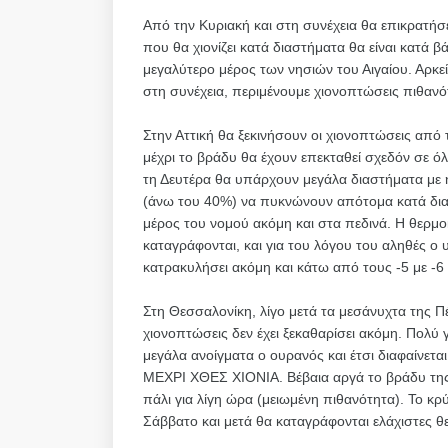
Από την Κυριακή και στη συνέχεια θα επικρατήσε
που θα χιονίζει κατά διαστήματα θα είναι κατά βά
μεγαλύτερο μέρος των νησιών του Αιγαίου. Αρκε
στη συνέχεια, περιμένουμε χιονοπτώσεις πιθα
Στην Αττική θα ξεκινήσουν οι χιονοπτώσεις από
μέχρι το βράδυ θα έχουν επεκταθεί σχεδόν σε ό
τη Δευτέρα θα υπάρχουν μεγάλα διαστήματα με η
(άνω του 40%) να πυκνώνουν απότομα κατά διασ
μέρος του νομού ακόμη και στα πεδινά. Η θερμ
καταγράφονται, και για του λόγου του αληθές ο
κατρακυλήσει ακόμη και κάτω από τους -5 με -6
Στη Θεσσαλονίκη, λίγο μετά τα μεσάνυχτα της Πέμ
χιονοπτώσεις δεν έχει ξεκαθαρίσει ακόμη. Πολύ
μεγάλα ανοίγματα ο ουρανός και έτσι διαφαίνε
ΜΕΧΡΙ ΧΘΕΣ ΧΙΟΝΙΑ. Βέβαια αργά το βράδυ της
πάλι για λίγη ώρα (μειωμένη πιθανότητα). Το κ
Σάββατο και μετά θα καταγράφονται ελάχιστες θ