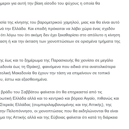
ενήμεροι για αυτή την βίαιη είσοδο του ψύχους η οποία θα
ία της κίνησης του βαρομετρικού χαμηλού, μιας και θα είναι αυτό
ανά την Ελλάδα. Και επειδή πρόκειται να λάβει χώρα ένας σχεδόν
 ότι λόγω του ότι ακόμη δεν έχει ξεκαθαρίσει στο απόλυτο η κίνηση
ταση ή και την έκταση των χιονοπτώσεων σε ορισμένα τμήματα της
ς έως και το ξημέρωμα της Παρασκευής θα χιονίσει σε μεγάλο
εδονία έως τη Θράκη), φαινόμενα που ειδικά στα ανατολικότερα
τολική Μακεδονία θα έχουν την τάση να επιμείνουν σε τοπικό
ου, έστω και εξασθενημένα.
 βράδυ του Σαββάτου φαίνεται ότι θα επηρεαστεί από τις
ρωτική Ελλάδα αλλά και το κεντρικό και βόρειο Αιγαίο, πιθανώς και
τερεάς Ελλάδας (συμπεριλαμβανομένης και της Αττικής), της
 την Πελοπόννησο, οι χιονοπτώσεις που θα εκδηλώνονται θα είναι
μα της Αττικής αλλά και της Εύβοιας φαίνεται ότι κατά τη διάρκεια