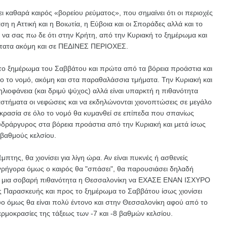
ι καθαρά καιρός «βορείου ρεύματος», που σημαίνει ότι οι περιοχές
ση η Αττική και η Βοιωτία, η Εύβοια και οι Σποράδες αλλά και το
ί να σας πω δε ότι στην Κρήτη, από την Κυριακή το ξημέρωμα και
νότατα ακόμη και σε ΠΕΔΙΝΕΣ ΠΕΡΙΟΧΕΣ.
 το ξημέρωμα του Σαββάτου και πρώτα από τα βόρεια προάστια και
λο το νομό, ακόμη και στα παραθαλάσσια τμήματα. Την Κυριακή και
λιοφάνεια (και δριμύ ψύχος) αλλά είναι υπαρκτή η πιθανότητα
τήματα οι νεφώσεις και να εκδηλώνονται χιονοπτώσεις σε μεγάλο
οκρασία σε όλο το νομό θα κυμανθεί σε επίπεδα που σπανίως
 υδράργυρος στα βόρεια προάστια από την Κυριακή και μετά ίσως
 βαθμούς κελσίου.
πτης, θα χιονίσει για λίγη ώρα. Αν είναι πυκνές ή ασθενείς
 γρήγορα όμως ο καιρός θα "σπάσει", θα παρουσιάσει δηλαδή
ται μια σοβαρή πιθανότητα η Θεσσαλονίκη να ΕΧΑΣΕ ΕΝΑΝ ΙΣΧΥΡΟ
 Παρασκευής και προς το ξημέρωμα το Σαββάτου ίσως χιονίσει
ρύο όμως θα είναι πολύ έντονο και στην Θεσσαλονίκη αφού από το
ερμοκρασίες της τάξεως των -7 και -8 βαθμών κελσίου.