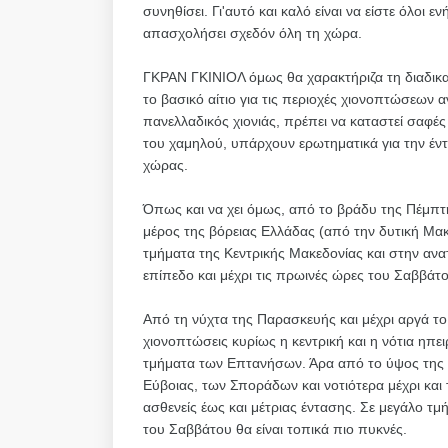
συνηθίσει. Γι'αυτό και καλό είναι να είστε όλοι 
απασχολήσει σχεδόν όλη τη χώρα.
ΓΚΡΑΝ ΓΚΙΝΙΟΛ όμως θα χαρακτήριζα τη διαδικασ
το βασικό αίτιο για τις περιοχές χιονοπτώσεων 
πανελλαδικός χιονιάς, πρέπει να καταστεί σαφές
του χαμηλού, υπάρχουν ερωτηματικά για την έν
χώρας.
Όπως και να χει όμως, από το βράδυ της Πέμπτη
μέρος της βόρειας Ελλάδας (από την δυτική Μακ
τμήματα της Κεντρικής Μακεδονίας και στην ανα
επίπεδο και μέχρι τις πρωινές ώρες του Σαββάτ
Από τη νύχτα της Παρασκευής και μέχρι αργά το
χιονοπτώσεις κυρίως η κεντρική και η νότια ηπει
τμήματα των Επτανήσων. Άρα από το ύψος της Σ
Εύβοιας, των Σποράδων και νοτιότερα μέχρι και
ασθενείς έως και μέτριας έντασης. Σε μεγάλο τμή
του Σαββάτου θα είναι τοπικά πιο πυκνές.