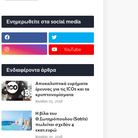
Ενημερωθείτε στα social media
YouTube
Ενδιαφέροντα άρθρα
Αποκαλυπτικά ευρήματα
έρευνας για τις ICOs και τα
κρυπτονομίσματα
Ιουνίου 05, 2018
Η βίλα του
Θ.Σωτηρόπουλου (Sotris)
πωλείται σχεδόν 4
εκατ.ευρώ
Ιουνίου 05, 2018