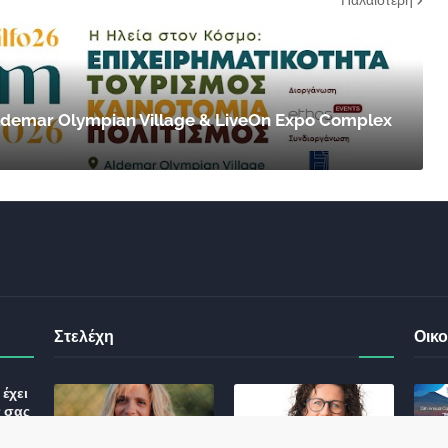
 Aldemar Olympian Village & LiveOn Expo Complex
Στελέχη
Οικο
έχει
ς σας