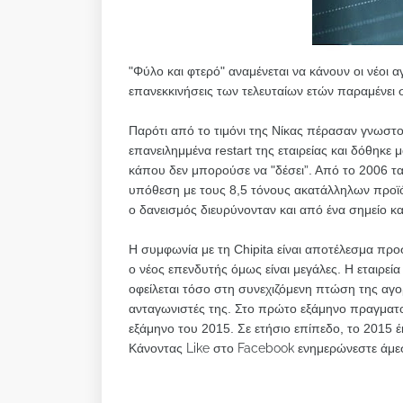
"Φύλο και φτερό" αναμένεται να κάνουν οι νέοι α
επανεκκινήσεις των τελευταίων ετών παραμένει σ
Παρότι από το τιμόνι της Νίκας πέρασαν γνωστοί
επανειλημμένα restart της εταιρείας και δόθηκε 
κάπου δεν μπορούσε να "δέσει”. Από το 2006 τα 
υπόθεση με τους 8,5 τόνους ακατάλληλων προϊόν
ο δανεισμός διευρύνονταν και από ένα σημείο και
Η συμφωνία με τη Chipita είναι αποτέλεσμα προ
ο νέος επενδυτής όμως είναι μεγάλες. Η εταιρεία
οφείλεται τόσο στη συνεχιζόμενη πτώση της αγο
ανταγωνιστές της. Στο πρώτο εξάμηνο πραγματο
εξάμηνο του 2015. Σε ετήσιο επίπεδο, το 2015 έκ
Κάνοντας Like στο Facebook ενημερώνεστε άμεσ