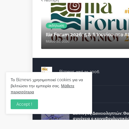
εκδήλωση
Ilia Forum 2026: 5 & 6 Ιουνίου στο
Μαΐου 28, 2026
Biznews από το 2006.
Το Biznews χρησιμοποιεί cookies για να
βελτιώσει την εμπειρία σας.
Μάθετε
περισσότερα
Απόψεις
Accept !
Σύλλογος Δανειοληπτών: Θα 
συνέχεια ο κοινοβουλευτικό
λόγος ;