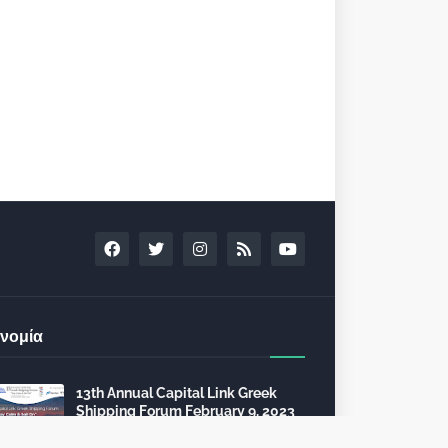
νομία
13th Annual Capital Link Greek
Shipping Forum February 9, 2023
in Athens