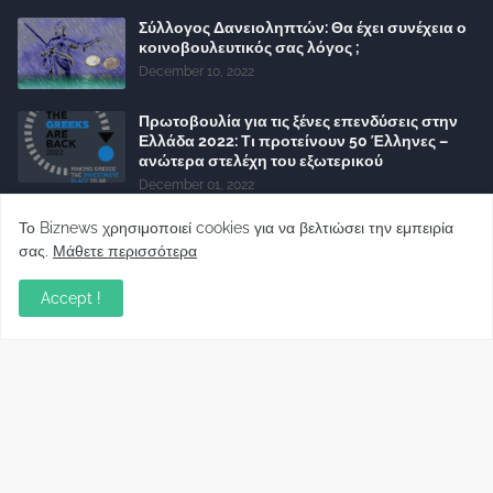
Σύλλογος Δανειοληπτών: Θα έχει συνέχεια ο
κοινοβουλευτικός σας λόγος ;
December 10, 2022
Πρωτοβουλία για τις ξένες επενδύσεις στην
Ελλάδα 2022: Τι προτείνουν 50 Έλληνες –
ανώτερα στελέχη του εξωτερικού
December 01, 2022
Φορείς: Αθέτηση της δέσμευσης της
Το Biznews χρησιμοποιεί cookies για να βελτιώσει την εμπειρία
Κυβέρνησης για το άδικο για καταναλωτές
σας.
Μάθετε περισσότερα
και επιχειρήσεις και εκτός Ευρωπαϊκής
πραγματικότητας “ψηφιακό χαράτσι”
Accept !
November 22, 2022
Δανειολήπτες ελβετικού φράγκου:
Συνάντηση με την Ευρωπαϊκή Επιτροπή
October 06, 2022
Στελέχη