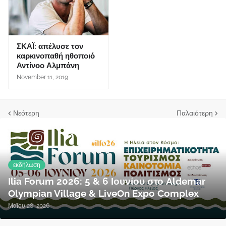
ΣΚΑΪ: απέλυσε τον
καρκινοπαθή ηθοποιό
Αντίνοο Αλμπάνη
November 11, 2019
Νεότερη
Παλαιότερη
εκδήλωση
Ilia Forum 2026: 5 & 6 Ιουνίου στο Aldemar
Olympian Village & LiveOn Expo Complex
Μαΐου 28, 2026