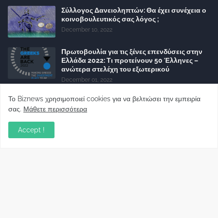
Σύλλογος Δανειοληπτών: Θα έχει συνέχεια ο
κοινοβουλευτικός σας λόγος ;
December 10, 2022
Πρωτοβουλία για τις ξένες επενδύσεις στην
Ελλάδα 2022: Τι προτείνουν 50 Έλληνες –
ανώτερα στελέχη του εξωτερικού
December 01, 2022
Φορείς: Αθέτηση της δέσμευσης της
Το Biznews χρησιμοποιεί cookies για να βελτιώσει την εμπειρία
Κυβέρνησης για το άδικο για καταναλωτές
σας.
Μάθετε περισσότερα
και επιχειρήσεις και εκτός Ευρωπαϊκής
πραγματικότητας “ψηφιακό χαράτσι”
Accept !
November 22, 2022
Δανειολήπτες ελβετικού φράγκου:
Συνάντηση με την Ευρωπαϊκή Επιτροπή
October 06, 2022
Στελέχη