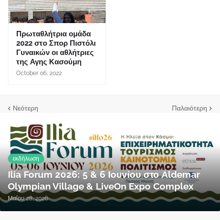
Πρωταθλήτρια ομάδα
2022 στο Σπορ Πιστόλι
Γυναικών οι αθλήτριες
της Αγης Κασούμη
October 06, 2022
Νεότερη
Παλαιότερη
εκδήλωση
Ilia Forum 2026: 5 & 6 Ιουνίου στο Aldemar
Olympian Village & LiveOn Expo Complex
Μαΐου 28, 2026