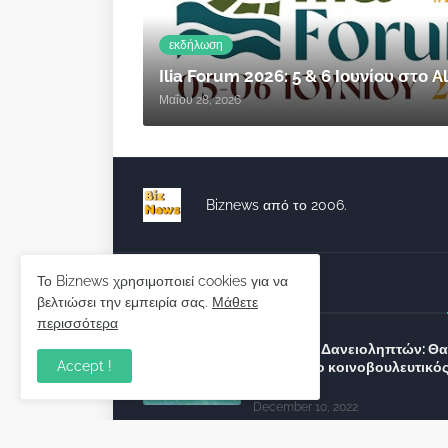
εκδήλωση
Ilia Forum 2026: 5 & 6 Ιουνίου στο
Μαΐου 28, 2026
Biznews από το 2006.
Το Biznews χρησιμοποιεί cookies για να
Απόψεις
βελτιώσει την εμπειρία σας.
Μάθετε
περισσότερα
Σύλλογος Δανειοληπτών: Θα 
Accept !
συνέχεια ο κοινοβουλευτικό
λόγος ;
December 10, 2022
Πρωτοβουλία για τις ξένες