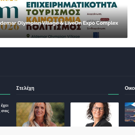
 Aldemar Olympian Village & LiveOn Expo Complex
Στελέχη
Οικο
έχει
ς σας
Φωτεινή Κριτσώνη: Η
Henkel: Νέα Πρόεδρος