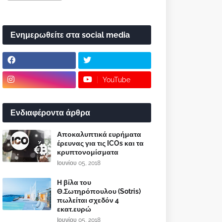
Ενημερωθείτε στα social media
YouTube
Ενδιαφέροντα άρθρα
Αποκαλυπτικά ευρήματα
έρευνας για τις ICOs και τα
κρυπτονομίσματα
Ιουνίου 05, 2018
Η βίλα του
Θ.Σωτηρόπουλου (Sotris)
πωλείται σχεδόν 4
εκατ.ευρώ
Ιουνίου 05, 2018