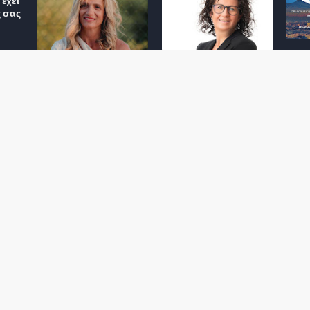
έχει
ς σας
Φωτεινή Κριτσώνη: Η
Henkel: Νέα Πρόεδρος
Δύναμη και η Εμπειρία
Ελλάδας και Κύπρου
: Τι
πίσω από το Queens
May 31, 2024
Tennis Club
ικού
June 27, 2024
σης
 για
ς και
Αποχώρησε η
Εκτός ΕΤΑΔ ο
Πρόεδρος και CEO της
Διευθύνων Σύμβουλος
NN Hellas
December 01, 2022
December 01, 2022