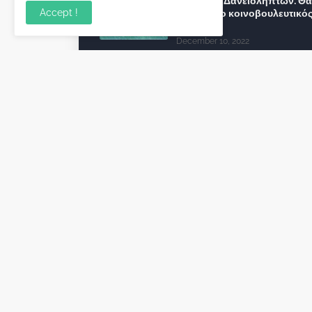
Σύλλογος Δανειοληπτών: Θα 
Accept !
συνέχεια ο κοινοβουλευτικό
λόγος ;
December 10, 2022
Πρωτοβουλία για τις ξένες
επενδύσεις στην Ελλάδα 2022
προτείνουν 50 Έλληνες –
ανώτερα στελέχη του εξωτερ
December 01, 2022
Φορείς: Αθέτηση της δέσμευ
της Κυβέρνησης για το άδικο
καταναλωτές και επιχειρήσει
εκτός Ευρωπαϊκής
πραγματικότητας “ψηφιακό
χαράτσι”
November 22, 2022
Δανειολήπτες ελβετικού
φράγκου: Συνάντηση με την
Ευρωπαϊκή Επιτροπή
October 06, 2022