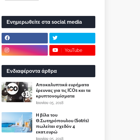
Ενημερωθείτε στα social media
YouTube
Ενδιαφέροντα άρθρα
Αποκαλυπτικά ευρήματα
έρευνας για τις ICOs και τα
κρυπτονομίσματα
Ιουνίου 05, 2018
Η βίλα του
Θ.Σωτηρόπουλου (Sotris)
πωλείται σχεδόν 4
εκατ.ευρώ
Ιουνίου 05, 2018