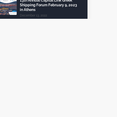
13th Annual Capital Link Greek
Shipping Forum February 9, 2023
in Athens
December 13, 2022
24th Capital Link New York Forum:
Investment opportunities in the
healthcare sector
December 10, 2022
Τέλη κυκλοφορίας 2023: από 112
θα πληρώσει 2.325 ευρώ
October 09, 2022
To 6th InvestGR Forum 2023:
“Greece, Staying the Course”, για
τις Ξένες Επενδύσεις, θα
πραγματοποιηθεί τον Σεπτέμβριο
2023
October 06, 2022