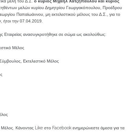
ικά μέλη του Δ.Σ.
ο κύριος Μιχαήλ Χατζηπαύλου και κύριος
ιτηθέντων μελών κυρίου Δημητρίου Γεωργακόπουλου, Προέδρου
 Γεωργίου Παπαϊωάννου, μη εκτελεστικού μέλους του Δ.Σ., για το
 ήτοι την 07.04.2019.
της Εταιρείας ανασυγκροτήθηκε σε σώμα ως ακολούθως:
εστικό Μέλος
 Σύμβουλος, Εκτελεστικό Μέλος
ος
έλος
ό Μέλος.
Κάνοντας Like στο Facebook ενημερώνεστε άμεσα για τα