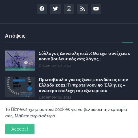
Απόψεις
Σύλλογος Δανειοληπτών: Θα έχει συνέχεια ο
κοινοβουλευτικός σας λόγος ;
December 10, 2022
Πρωτοβουλία για τις ξένες επενδύσεις στην
Ελλάδα 2022: Τι προτείνουν 50 Έλληνες –
ανώτερα στελέχη του εξωτερικού
December 01, 2022
Φορείς: Αθέτηση της δέσμευσης της
Το Biznews χρησιμοποιεί cookies για να βελτιώσει την εμπειρία
Κυβέρνησης για το άδικο για καταναλωτές
σας.
Μάθετε περισσότερα
και επιχειρήσεις και εκτός Ευρωπαϊκής
πραγματικότητας “ψηφιακό χαράτσι”
Accept !
November 22, 2022