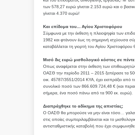
και του επιδόματος ανθυγιεινής εργασίας! Μ’ α
των 578,27 ευρώ γίνεται 2.153 ευρώ και ο βασι
γίνεται 4.370 ευρώ!
Και επίδομα του… Αγίου Χριστοφόρου
Σύμφωνα με την έκθεση η πλειοψηφία των επιδο
1982 και φτάνουν έως τη σημερινή ισχύουσα 
καταβάλλεται τη γιορτή του Αγίου Χριστοφόρου 
Μισό δις ευρώ μισθολογικό κόστος σε πέντε
Οπως αναφέρεται στην έκθεση των επιθεωρητών
ΟΑΣΘ την περίοδο 2011 – 2015 ξεπέρασε τα 500 
οικ. 45787/3551/2014 ΚΥΑ, έχει εισπράξει από τ
συνολικό ποσό των 866.609.724,48 € (και περαιτ
σήμερα, ένα ποσό πάνω από τα 900 εκ. ευρώ).
Διαπράχθηκε το αδίκημα της απιστίας;
Ο ΟΑΣΘ θα μπορούσε να μην είναι τόσο… γαλαντ
στις οποίες συμπεριλαμβάνεται και το μισθολογ
αντισταθμιστικής καταβολή που έχει συμφωνηθ