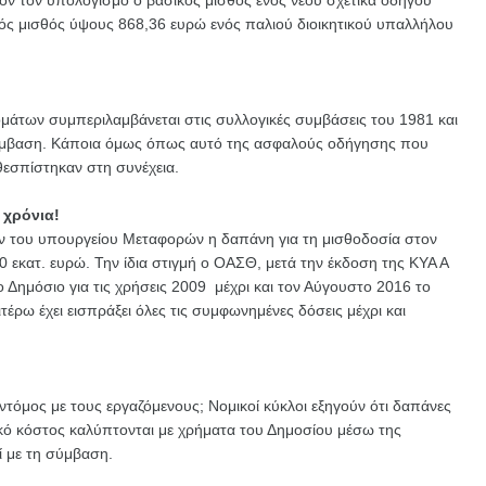
υτόν τον υπολογισμό ο βασικός μισθός ενός νέου σχετικά οδηγού
κός μισθός ύψους 868,36 ευρώ ενός παλιού διοικητικού υπαλλήλου
μάτων συμπεριλαμβάνεται στις συλλογικές συμβάσεις του 1981 και
σύμβαση. Κάποια όμως όπως αυτό της ασφαλούς οδήγησης που
θεσπίστηκαν στη συνέχεια.
 χρόνια!
 του υπουργείου Μεταφορών η δαπάνη για τη μισθοδοσία στον
εκατ. ευρώ. Την ίδια στιγμή ο ΟΑΣΘ, μετά την έκδοση της ΚΥΑ Α
ο Δημόσιο για τις χρήσεις 2009 μέχρι και τον Αύγουστο 2016 το
έρω έχει εισπράξει όλες τις συμφωνημένες δόσεις μέχρι και
όμος με τους εργαζόμενους; Νομικοί κύκλοι εξηγούν ότι δαπάνες
ικό κόστος καλύπτονται με χρήματα του Δημοσίου μέσω της
εί με τη σύμβαση.