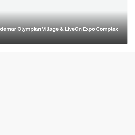
 Aldemar Olympian Village & LiveOn Expo Complex
Στελέχη
Οικο
έχει
ς σας