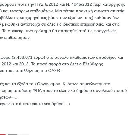
φάρμοσε ποτέ την ΠΥΣ 6/2012 και Ν. 4046/2012 περί κατάργησης
ύ και τεσσάρων επιδομάτων. Μια τέτοια πρακτική συνιστά απιστία
αβάλλει τις επιχορηγήσεις βάσει των εξόδων τους) καθόσον δεν
ειώθηκε αντίστοιχα σε όλες τις ιδιωτικές επιχειρήσεις, και στις
. Το συγκεκριμένο ερώτημα θα απαντηθεί από τις εισαγγελικές
των επιθεωρητών.
ιαφορά (2.438.071 ευρώ) στο σύνολο ακαθάριστων αποδοχών και
, 2012 και 2013. Το ποσό αφορά στο Δελτίο Ελεύθερης
 για τους υπαλλήλους του ΟΑΣΘ.
βές και τα έξοδα του Οργανισμού. Κι όπως σημειώνεται στο
αι «η μη απόδοση ΦΠΑ προς το ελληνικό δημόσιο συνολικού ποσού
ξήσεων»….
ερώνεστε άμεσα για τα νέα άρθρα -->