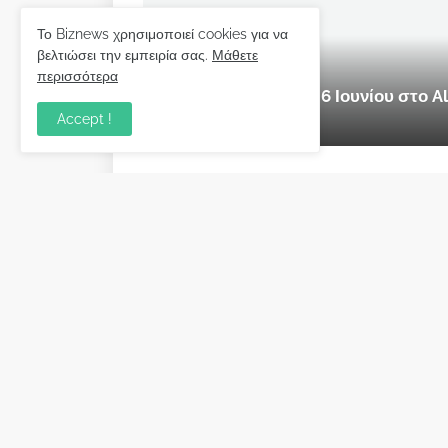
Το Biznews χρησιμοποιεί cookies για να
βελτιώσει την εμπειρία σας.
Μάθετε
εκδήλωση
περισσότερα
Ilia Forum 2026: 5 & 6 Ιουνίου στο
Accept !
Μαΐου 28, 2026
Biznews από το 2006.
Απόψεις
Σύλλογος Δανειοληπτών: Θα 
συνέχεια ο κοινοβουλευτικό
λόγος ;
December 10, 2022