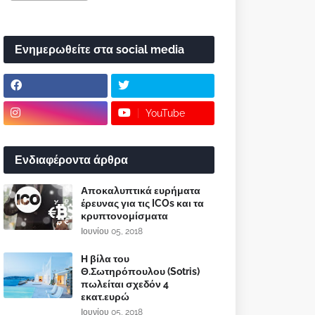
Ενημερωθείτε στα social media
YouTube
Ενδιαφέροντα άρθρα
Αποκαλυπτικά ευρήματα
έρευνας για τις ICOs και τα
κρυπτονομίσματα
Ιουνίου 05, 2018
Η βίλα του
Θ.Σωτηρόπουλου (Sotris)
πωλείται σχεδόν 4
εκατ.ευρώ
Ιουνίου 05, 2018