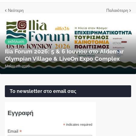
Νεότερη
Παλαιότερη
εκδήλωση
Ilia Forum 2026: 5 & 6 Ιουνίου στο Aldemar
Olympian Village & LiveOn Expo Complex
Μαΐου 28, 2026
Το newsletter στο email σας
Εγγραφή
*
indicates required
*
Email