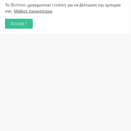
Φορείς: Αθέτηση της δέσμευσης της
Το Biznews χρησιμοποιεί cookies για να βελτιώσει την εμπειρία
Κυβέρνησης για το άδικο για καταναλωτές
σας.
Μάθετε περισσότερα
και επιχειρήσεις και εκτός Ευρωπαϊκής
πραγματικότητας “ψηφιακό χαράτσι”
Accept !
November 22, 2022
Δανειολήπτες ελβετικού φράγκου:
Συνάντηση με την Ευρωπαϊκή Επιτροπή
October 06, 2022
Στελέχη
Φωτεινή Κριτσώνη: Η
Henkel: Νέα Πρόεδρος
Δύναμη και η Εμπειρία
Ελλάδας και Κύπρου
πίσω από το Queens Tennis
May 31, 2024