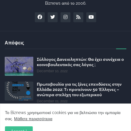
Biznews από το 2006.
Απόψεις
Σύλλογος Δανειοληπτών: Θα έχει συνέχεια ο
κοινοβουλευτικός σας λόγος ;
December 10, 2022
Πρωτοβουλία για τις ξένες επενδύσεις στην
Ελλάδα 2022: Τι προτείνουν 50 Έλληνες –
ανώτερα στελέχη του εξωτερικού
December 01, 2022
Φορείς: Αθέτηση της δέσμευσης της
Το Biznews χρησιμοποιεί cookies για να βελτιώσει την εμπειρία
Κυβέρνησης για το άδικο για καταναλωτές
σας.
Μάθετε περισσότερα
και επιχειρήσεις και εκτός Ευρωπαϊκής
πραγματικότητας “ψηφιακό χαράτσι”