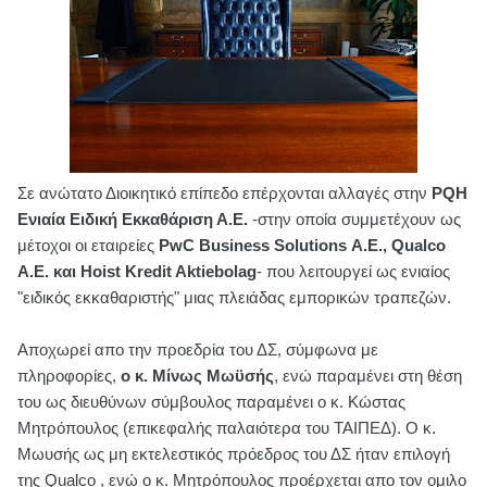
Σε ανώτατο Διοικητικό επίπεδο επέρχονται αλλαγές στην
PQH
Ενιαία Ειδική Εκκαθάριση Α.Ε.
-στην οποία συμμετέχουν ως
μέτοχοι οι εταιρείες
PwC Business Solutions Α.Ε., Qualco
Α.Ε. και Hoist Kredit Aktiebolag
- που λειτουργεί ως ενιαίος
"ειδικός εκκαθαριστής" μιας πλειάδας εμπορικών τραπεζών.
Αποχωρεί απο την προεδρία του ΔΣ, σύμφωνα με
πληροφορίες,
ο κ. Μίνως Μωϋσής
, ενώ παραμένει στη θέση
του ως διευθύνων σύμβουλος παραμένει ο κ. Κώστας
Μητρόπουλος (επικεφαλής παλαιότερα του ΤΑΙΠΕΔ). Ο κ.
Μωυσής ως μη εκτελεστικός πρόεδρος του ΔΣ ήταν επιλογή
της Qualco , ενώ ο κ. Μητρόπουλος προέρχεται απο τον ομιλο