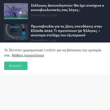
Σύλλογος Δανειοληπτών: Θα έχει συνέχεια ο
κοινοβουλευτικός σας λόγος ;
December 10, 2022
Πρωτοβουλία για τις ξένες επενδύσεις στην
Ελλάδα 2022: Τι προτείνουν 50 Έλληνες –
ανώτερα στελέχη του εξωτερικού
December 01, 2022
Φορείς: Αθέτηση της δέσμευσης της
Το Biznews χρησιμοποιεί cookies για να βελτιώσει την εμπειρία
Κυβέρνησης για το άδικο για καταναλωτές
σας.
Μάθετε περισσότερα
και επιχειρήσεις και εκτός Ευρωπαϊκής
πραγματικότητας “ψηφιακό χαράτσι”
Accept !
November 22, 2022
Δανειολήπτες ελβετικού φράγκου:
Συνάντηση με την Ευρωπαϊκή Επιτροπή
October 06, 2022
Στελέχη