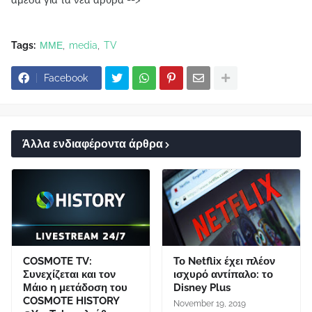
άμεσα για τα νέα άρθρα -->
Tags:
ΜΜΕ
media
TV
Facebook
Άλλα ενδιαφέροντα άρθρα
COSMOTE TV:
Το Netflix έχει πλέον
Συνεχίζεται και τον
ισχυρό αντίπαλο: το
Μάιο η μετάδοση του
Disney Plus
COSMOTE HISTORY
November 19, 2019