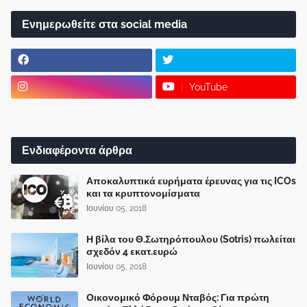
Ενημερωθείτε στα social media
YouTube
Ενδιαφέροντα άρθρα
Αποκαλυπτικά ευρήματα έρευνας για τις ICOs
και τα κρυπτονομίσματα
Ιουνίου 05, 2018
Η βίλα του Θ.Σωτηρόπουλου (Sotris) πωλείται
σχεδόν 4 εκατ.ευρώ
Ιουνίου 05, 2018
Οικονομικό Φόρουμ Νταβός: Για πρώτη