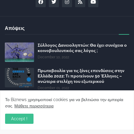
Απόψεις
Σύλλογος Δανειοληπτών: Θα έχει συνέχεια ο
κοινοβουλευτικός σας λόγος ;
December 10, 2022
Πρωτοβουλία για τις ξένες επενδύσεις στην
Ελλάδα 2022: Τι προτείνουν 50 Έλληνες –
ανώτερα στελέχη του εξωτερικού
December 01, 2022
Φορείς: Αθέτηση της δέσμευσης της
Το Biznews χρησιμοποιεί cookies για να βελτιώσει την εμπειρία
Κυβέρνησης για το άδικο για καταναλωτές
σας.
Μάθετε περισσότερα
και επιχειρήσεις και εκτός Ευρωπαϊκής
πραγματικότητας “ψηφιακό χαράτσι”
Accept !
November 22, 2022
Δανειολήπτες ελβετικού φράγκου: