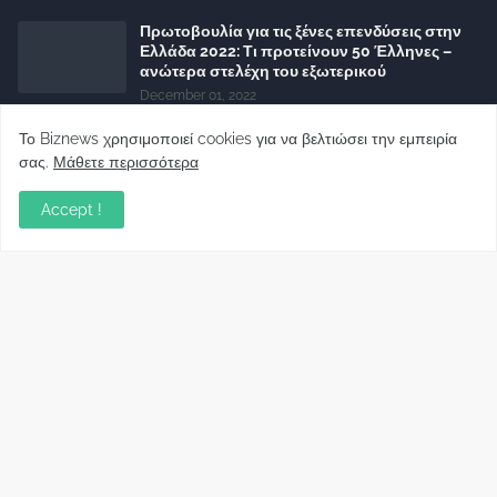
Πρωτοβουλία για τις ξένες επενδύσεις στην
Ελλάδα 2022: Τι προτείνουν 50 Έλληνες –
ανώτερα στελέχη του εξωτερικού
December 01, 2022
Το Biznews χρησιμοποιεί cookies για να βελτιώσει την εμπειρία
Φορείς: Αθέτηση της δέσμευσης της
Κυβέρνησης για το άδικο για καταναλωτές
σας.
Μάθετε περισσότερα
και επιχειρήσεις και εκτός Ευρωπαϊκής
πραγματικότητας “ψηφιακό χαράτσι”
Accept !
November 22, 2022
Δανειολήπτες ελβετικού φράγκου:
Συνάντηση με την Ευρωπαϊκή Επιτροπή
October 06, 2022
Στελέχη