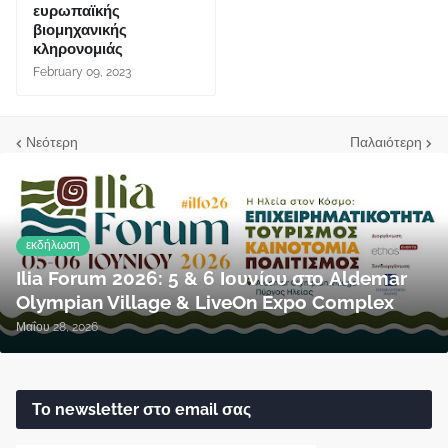
ευρωπαϊκής
βιομηχανικής
κληρονομιάς
February 09, 2023
Νεότερη
Παλαιότερη
εκδήλωση
Ilia Forum 2026: 5 & 6 Ιουνίου στο Aldemar
Olympian Village & LiveOn Expo Complex
Μαΐου 28, 2026
Το newsletter στο email σας