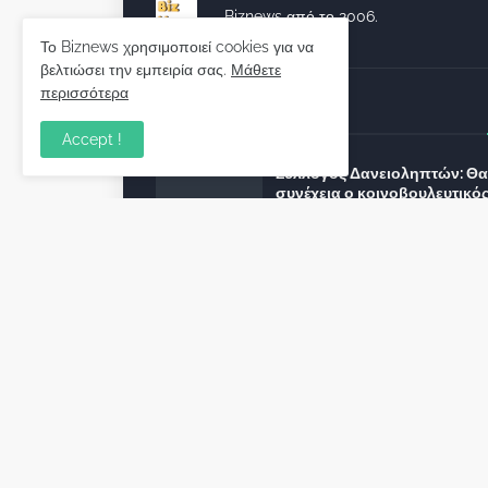
Biznews από το 2006.
Το Biznews χρησιμοποιεί cookies για να
βελτιώσει την εμπειρία σας.
Μάθετε
περισσότερα
Απόψεις
Accept !
Σύλλογος Δανειοληπτών: Θα 
συνέχεια ο κοινοβουλευτικό
λόγος ;
December 10, 2022
Πρωτοβουλία για τις ξένες
επενδύσεις στην Ελλάδα 2022
προτείνουν 50 Έλληνες –
ανώτερα στελέχη του εξωτερ
December 01, 2022
Φορείς: Αθέτηση της δέσμευ
της Κυβέρνησης για το άδικο
καταναλωτές και επιχειρήσει
εκτός Ευρωπαϊκής
πραγματικότητας “ψηφιακό