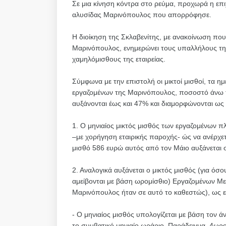
Σε μια κίνηση κόντρα στο ρεύμα, προχωρά η επ
αλυσίδας Μαρινόπουλος που απορρόφησε.
Η διοίκηση της Σκλαβενίτης, με ανακοίνωση που
Μαρινόπουλος, ενημερώνει τους υπαλλήλους της
χαμηλόμισθους της εταιρείας.
Σύμφωνα με την επιστολή οι μικτοί μισθοί, τα 
εργαζομένων της Μαρινόπουλος, ποσοστό άνω 
αυξάνονται έως και 47% και διαμορφώνονται ως 
1. Ο μηνιαίος μικτός μισθός των εργαζομένων 
–με χορήγηση εταιρικής παροχής- ώς να ανέρχε
μισθό 586 ευρώ αυτός από τον Μάιο αυξάνεται 
2. Αναλογικά αυξάνεται ο μικτός μισθός (για όσο
αμείβονται με βάση ωρομίσθιο) Εργαζομένων Μ
Μαρινόπουλος ήταν σε αυτό το καθεστώς), ως ε
- Ο μηνιαίος μισθός υπολογίζεται με βάση τον
το συμβατικό μηνιαίο ωράριο. Παράδειγμα, 4ωρ