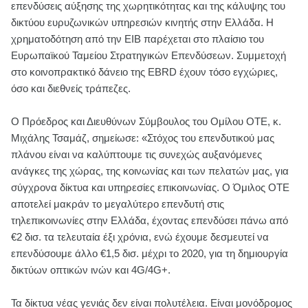
επενδύσεις αύξησης της χωρητικότητας και της κάλυψης του
δικτύου ευρυζωνικών υπηρεσιών κινητής στην Ελλάδα. Η
χρηματοδότηση από την EIB παρέχεται στο πλαίσιο του
Ευρωπαϊκού Ταμείου Στρατηγικών Επενδύσεων. Συμμετοχή
στο κοινοπρακτικό δάνειο της EBRD έχουν τόσο εγχώριες,
όσο και διεθνείς τράπεζες.
Ο Πρόεδρος και Διευθύνων Σύμβουλος του Ομίλου ΟΤΕ, κ.
Μιχάλης Τσαμάζ, σημείωσε: «Στόχος του επενδυτικού μας
πλάνου είναι να καλύπτουμε τις συνεχώς αυξανόμενες
ανάγκες της χώρας, της κοινωνίας και των πελατών μας, για
σύγχρονα δίκτυα και υπηρεσίες επικοινωνίας. Ο Όμιλος ΟΤΕ
αποτελεί μακράν το μεγαλύτερο επενδυτή στις
τηλεπικοινωνίες στην Ελλάδα, έχοντας επενδύσει πάνω από
€2 δισ. τα τελευταία έξι χρόνια, ενώ έχουμε δεσμευτεί να
επενδύσουμε άλλο €1,5 δισ. μέχρι το 2020, για τη δημιουργία
δικτύων οπτικών ινών και 4G/4G+.
Τα δίκτυα νέας γενιάς δεν είναι πολυτέλεια. Είναι μονόδρομος