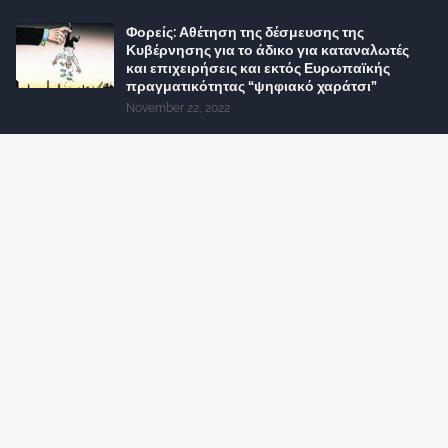
Φορείς: Αθέτηση της δέσμευσης της
Κυβέρνησης για το άδικο για καταναλωτές
και επιχειρήσεις και εκτός Ευρωπαϊκής
πραγματικότητας “ψηφιακό χαράτσι”
November 22, 2022
Δανειολήπτες ελβετικού φράγκου:
Συνάντηση με την Ευρωπαϊκή Επιτροπή
October 06, 2022
Στελέχη
Φωτεινή Κριτσώνη: Η
Henkel: Νέα Πρόεδρος
Δύναμη και η Εμπειρία
Ελλάδας και Κύπρου