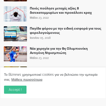
Ποιός πούλησε μετοχές αξίας 8
δισεκατομμυρίων και προκάλεσε κραχ
Μαΐου 23, 2022
Παγίδα φόρου με την ειδική εισφορά για τους
φορολογούμενους
Ιουνίου 05, 2018
Νέα χορηγία για την 8η Ολυμπιονίκη
Αντιγόνη Ντρισμπιώτη
Μαΐου 23, 2022
"Χωρίζουν" Νίκος Ευαγγελάτος - Τατιάνα
Στεφανίδου
Το Biznews χρησιμοποιεί cookies για να βελτιώσει την εμπειρία
Ιουνίου 05, 2018
σας.
Μάθετε περισσότερα
Accept !