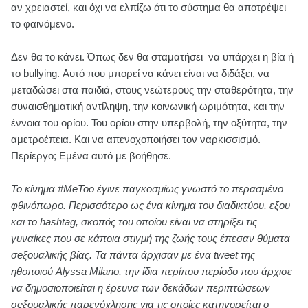
αν χρειαστεί, και όχι να ελπίζω ότι το σύστημα θα αποτρέψει
το φαινόμενο.
Δεν θα το κάνει. Όπως δεν θα σταματήσει να υπάρχει η βία ή
το bullying. Αυτό που μπορεί να κάνει είναι να διδάξει, να
μεταδώσει στα παιδιά, στους νεώτερους την σταθερότητα, την
συναισθηματική αντίληψη, την κοινωνική ωριμότητα, και την
έννοια του ορίου. Του ορίου στην υπερβολή, την οξύτητα, την
αμετροέπεια. Και να απενοχοποιήσει τον ναρκισσισμό.
Περίεργο; Εμένα αυτό με βοήθησε.
Το κίνημα #MeToo έγινε παγκοσμίως γνωστό το περασμένο
φθινόπωρο. Περισσότερο ως ένα κίνημα του διαδικτύου, εξου
και το hashtag, σκοπός του οποίου είναι να στηρίξει τις
γυναίκες που σε κάποια στιγμή της ζωής τους έπεσαν θύματα
σeξουαλικής βίας. Τα πάντα άρχισαν με ένα tweet της
ηθοποιού Alyssa Milano, την ίδια περίπου περίοδο που άρχισε
να δημοσιοποιείται η έρευνα των δεκάδων περιπτώσεων
σeξουαλικής παρενόχλησης για τις οποίες κατηγορείται ο