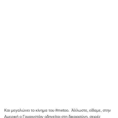
Και μεγαλώνει το κίνημα του #metoo. Άλλωστε, είδαμε, στην
Αμερική ο Γουαινστάιν οδηγείται στη δικαιοσύνη, σειρές