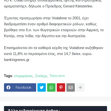
«Ο κ. Colao υπήρξε υποδειγματικός ηγέτης και στρατηγικός
οραματιστής», δήλωσε ο Πρόεδρος Gerard Kleisterlee.
Έχοντας προσχωρήσει στην Vodafone το 2001, έχει
διαδραματίσει έναν αριθμό διαφορετικών ρόλων, καθώς
βρέθηκε στα δ.σ. των θυγατρικών εταιρειών στην Αφρική, το
Κατάρ, στην Ινδία, την Αίγυπτο και την Αυστραλία.
Επισημαίνεται ότι τα καθαρά κέρδη της Vodafone αυξήθηκαν
κατά 11,8% το περασμένο έτος, στα 14,7 δισεκ. ευρώ.
bankingnews.gr
Tags:
επιχειρήσεις
Στελέχη
Telecoms
Facebook
Άλλα ενδιαφέροντα άρθρα