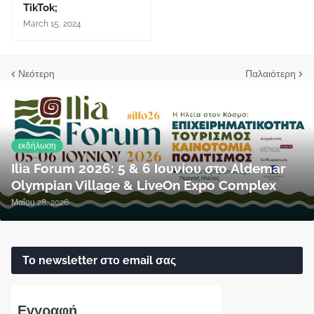
TikTok;
March 15, 2024
Νεότερη
Παλαιότερη
εκδήλωση
Ilia Forum 2026: 5 & 6 Ιουνίου στο Aldemar
Olympian Village & LiveOn Expo Complex
Μαΐου 28, 2026
Το newsletter στο email σας
Εγγραφή