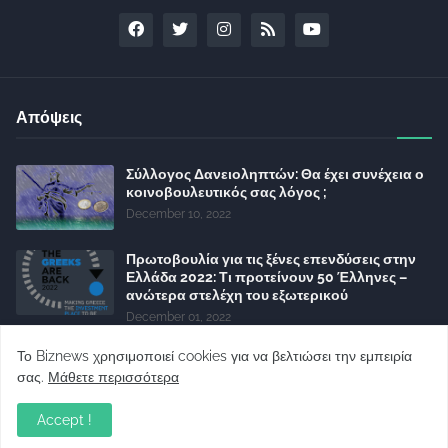
Απόψεις
Σύλλογος Δανειοληπτών: Θα έχει συνέχεια ο
κοινοβουλευτικός σας λόγος ;
December 10, 2022
Πρωτοβουλία για τις ξένες επενδύσεις στην
Ελλάδα 2022: Τι προτείνουν 50 Έλληνες –
ανώτερα στελέχη του εξωτερικού
December 01, 2022
Φορείς: Αθέτηση της δέσμευσης της
Το Biznews χρησιμοποιεί cookies για να βελτιώσει την εμπειρία
Κυβέρνησης για το άδικο για καταναλωτές
σας.
Μάθετε περισσότερα
και επιχειρήσεις και εκτός Ευρωπαϊκής
πραγματικότητας “ψηφιακό χαράτσι”
Accept !
November 22, 2022