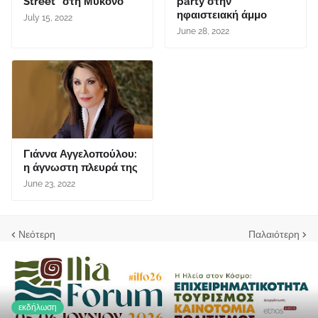
Street" στη Μύκονο
party στην
ηφαιστειακή άμμο
July 15, 2022
June 28, 2022
Γιάννα Αγγελοπούλου:
η άγνωστη πλευρά της
June 23, 2022
Νεότερη
Παλαιότερη
εκδήλωση